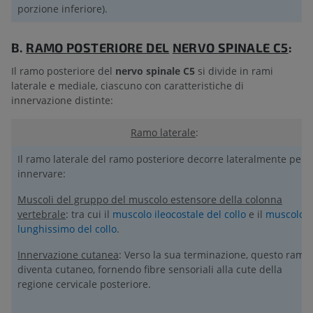
porzione inferiore).
B.
RAMO POSTERIORE DEL
NERVO SPINALE C5
:
Il ramo posteriore del
nervo spinale C5
si divide in rami
laterale e mediale, ciascuno con caratteristiche di
innervazione distinte:
Ramo laterale
:
Il ramo laterale del ramo posteriore decorre lateralmente per
innervare:
Muscoli del gruppo del muscolo estensore della colonna
vertebrale
: tra cui il
muscolo ileocostale del collo
e il
muscolo
lunghissimo del collo
.
Innervazione cutanea
: Verso la sua terminazione, questo ramo
diventa cutaneo, fornendo fibre sensoriali alla cute della
regione cervicale posteriore.