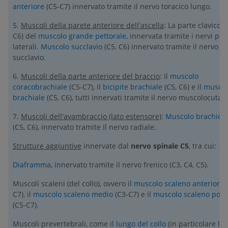
anteriore
(C5-C7) innervato tramite il nervo toracico lungo.
5.
Muscoli della parete anteriore dell'ascella
: La parte clavicola
C6) del
muscolo grande pettorale
, innervata tramite i nervi pett
laterali.
Muscolo succlavio
(C5, C6) innervato tramite il nervo pe
succlavio.
6.
Muscoli della parte anteriore del braccio
: Il
muscolo
coracobrachiale
(C5-C7), il
bicipite brachiale
(C5, C6) e il
muscol
brachiale
(C5, C6), tutti innervati tramite il nervo muscolocutan
7.
Muscoli dell'avambraccio (lato estensore)
:
Muscolo brachiod
(C5, C6), innervato tramite il nervo radiale.
Strutture aggiuntive
innervate dal
nervo spinale C5
, tra cui:
Diaframma
, innervato tramite il nervo frenico (C3, C4, C5).
Muscoli scaleni (del collo), ovvero il
muscolo scaleno anteriore
(
C7), il
muscolo scaleno medio
(C3-C7) e il
muscolo scaleno post
(C5-C7).
Muscoli prevertebrali, come il
lungo del collo
(in particolare la