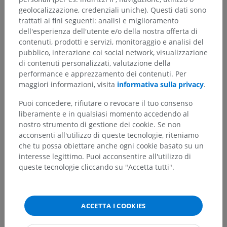
rotondo
(C5-C7),
muscolo dentato
geolocalizzazione, credenziali uniche). Questi dati sono
anteriore
(C5-C7), parte clavicolare (C5,
trattati ai fini seguenti: analisi e miglioramento
C6) del
muscolo grande pettorale
,
dell'esperienza dell'utente e/o della nostra offerta di
muscolo succlavio
(C5, C6),
muscolo
contenuti, prodotti e servizi, monitoraggio e analisi del
coracobrachiale
(C5-C7),
bicipite brachiale
pubblico, interazione coi social network, visualizzazione
(C5, C6) e
muscolo brachiale
(C5, C6),
di contenuti personalizzati, valutazione della
muscolo brachiodorsale
(C5, C6).
performance e apprezzamento dei contenuti. Per
maggiori informazioni, visita
informativa sulla privacy
.
Diaframma
,
muscolo scaleno anteriore
(C4-C7),
muscolo scaleno medio
(C3-C7) e
Puoi concedere, rifiutare o revocare il tuo consenso
muscolo scaleno posteriore
(C5-C7),
lungo
liberamente e in qualsiasi momento accedendo al
del collo
(sua porzione inferiore).
nostro strumento di gestione dei cookie. Se non
acconsenti all'utilizzo di queste tecnologie, riteniamo
che tu possa obiettare anche ogni cookie basato su un
La traduzione è incorretta?
SEGNALA
interesse legittimo. Puoi acconsentire all'utilizzo di
queste tecnologie cliccando su "Accetta tutti".
Bibliografia
ACCETTA I COOKIES
Seichi A, Kimura A, Higashi T, Endo T, Kojima M, Inoue H, Hoshino Y.
Localization of the medial branches of the cervical dorsal rami during