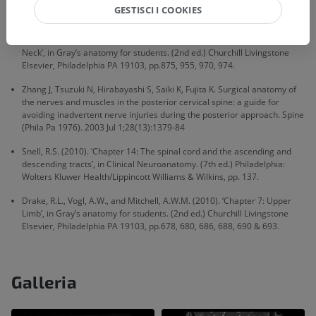
cervical laminoplasty. Spine (Phila Pa 1976). 2012 Dec 15;37(26):E1603-
GESTISCI I COOKIES
6.
Drake, R.L., Vogl, A.W., and Mitchell, A.W.M. (2010). ‘Chapter 8: Head and
Neck’, in Gray’s anatomy for students. (2nd ed.) Churchill Livingstone
Elsevier, Philadelphia PA 19103, pp.875, 955, 970, 974.
Zhang J, Tsuzuki N, Hirabayashi S, Saiki K, Fujita K. Surgical anatomy of
the nerves and muscles in the posterior cervical spine: a guide for
avoiding inadvertent nerve injuries during the posterior approach. Spine
(Phila Pa 1976). 2003 Jul 1;28(13):1379-84
Snell, R.S. (2010). ‘Chapter 14: The spinal cord and the ascending and
descending tracts’, in Clinical Neuroanatomy. (7th ed.) Philadelphia:
Wolters Kluwer Health/Lippincott Williams & Wilkins, pp. 137.
Drake, R.L., Vogl, A.W., and Mitchell, A.W.M. (2010). ‘Chapter 7: Upper
Limb’, in Gray’s anatomy for students. (2nd ed.) Churchill Livingstone
Elsevier, Philadelphia PA 19103, pp.678, 680, 686, 688, 690 & 693.
Galleria