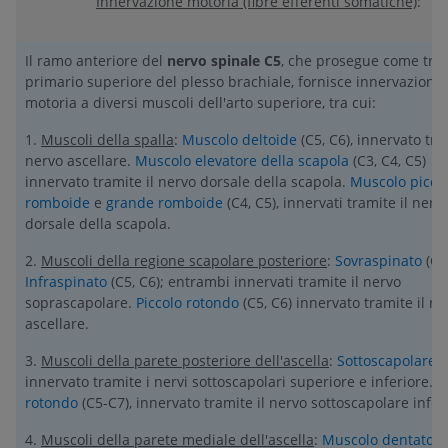
Innervazione motoria (fibre efferenti somatiche)
:
Il ramo anteriore del
nervo spinale C5
, che prosegue come tro
primario superiore del plesso brachiale, fornisce innervazione
motoria a diversi muscoli dell'arto superiore, tra cui:
1.
Muscoli della spalla
:
Muscolo deltoide
(C5, C6), innervato tra
nervo ascellare.
Muscolo elevatore della scapola
(C3, C4, C5)
innervato tramite il nervo dorsale della scapola.
Muscolo picco
romboide
e
grande romboide
(C4, C5), innervati tramite il nerv
dorsale della scapola.
2.
Muscoli della regione scapolare posteriore
:
Sovraspinato
(C5,
Infraspinato
(C5, C6); entrambi innervati tramite il nervo
soprascapolare.
Piccolo rotondo
(C5, C6) innervato tramite il ne
ascellare.
3.
Muscoli della parete posteriore dell'ascella
:
Sottoscapolare
(
innervato tramite i nervi sottoscapolari superiore e inferiore.
G
rotondo
(C5-C7), innervato tramite il nervo sottoscapolare infer
4.
Muscoli della parete mediale dell'ascella
:
Muscolo dentato