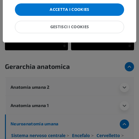
ACCETTA I COOKIES
GESTISCI I COOKIES
Gerarchia anatomica
Anatomia umana 2
Anatomia umana 1
Neuroanatomia umana
Sistema nervoso centrale
>
Encefalo
>
Cervelletto
>