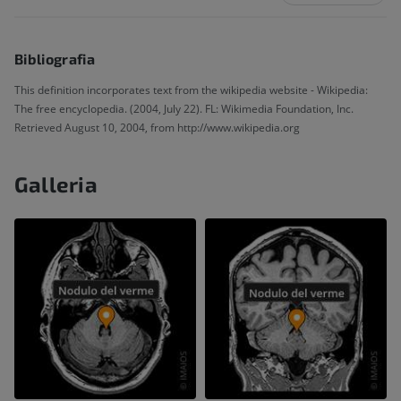
Bibliografia
This definition incorporates text from the wikipedia website - Wikipedia:
The free encyclopedia. (2004, July 22). FL: Wikimedia Foundation, Inc.
Retrieved August 10, 2004, from http://www.wikipedia.org
Galleria