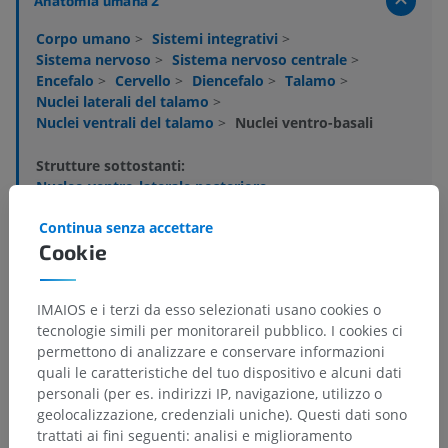
Anatomia umana 2
Corpo umano
>
Sistemi integrativi
>
Sistema nervoso
>
Sistema nervoso centrale
>
Encefalo
>
Cervello
>
Diencefalo
>
Talamo
>
Nuclei laterali del talamo
>
Nuclei ventrali del talamo
>
Nuclei ventro-basali
Strutture sottostanti:
Nucleo ventro-laterale posteriore
Nucleo ventrale postero-mediale
Continua senza accettare
Nucleo ventrale postero-inferiore
Cookie
IMAIOS e i terzi da esso selezionati usano cookies o
Anatomia umana 1
tecnologie simili per monitorareil pubblico. I cookies ci
permettono di analizzare e conservare informazioni
quali le caratteristiche del tuo dispositivo e alcuni dati
Neuroanatomia umana
personali (per es. indirizzi IP, navigazione, utilizzo o
geolocalizzazione, credenziali uniche). Questi dati sono
trattati ai fini seguenti: analisi e miglioramento