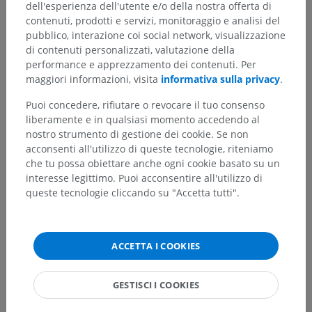
dell'esperienza dell'utente e/o della nostra offerta di
Traduzioni
contenuti, prodotti e servizi, monitoraggio e analisi del
pubblico, interazione coi social network, visualizzazione
di contenuti personalizzati, valutazione della
performance e apprezzamento dei contenuti. Per
Hai notato un errore?
maggiori informazioni, visita
informativa sulla privacy
.
Non esitare a suggerire una correzione, traduzione o
Puoi concedere, rifiutare o revocare il tuo consenso
un miglioramento dei contenuti.
liberamente e in qualsiasi momento accedendo al
nostro strumento di gestione dei cookie. Se non
Segnala un problema
acconsenti all'utilizzo di queste tecnologie, riteniamo
che tu possa obiettare anche ogni cookie basato su un
interesse legittimo. Puoi acconsentire all'utilizzo di
queste tecnologie cliccando su "Accetta tutti".
SCARICA L'APP
ACCETTA I COOKIES
GESTISCI I COOKIES