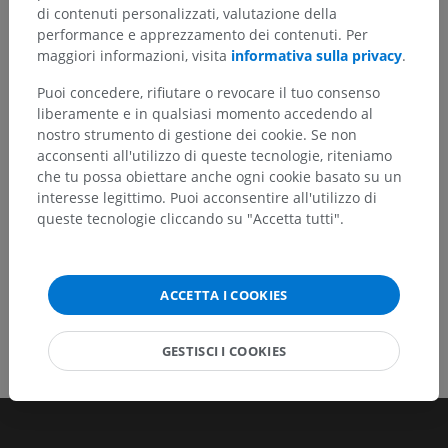
di contenuti personalizzati, valutazione della
Non esitare a suggerire una correzione, traduzione o
performance e apprezzamento dei contenuti. Per
un miglioramento dei contenuti.
maggiori informazioni, visita
informativa sulla privacy
.
Puoi concedere, rifiutare o revocare il tuo consenso
Segnala un problema
liberamente e in qualsiasi momento accedendo al
nostro strumento di gestione dei cookie. Se non
acconsenti all'utilizzo di queste tecnologie, riteniamo
SCARICA L'APP
che tu possa obiettare anche ogni cookie basato su un
interesse legittimo. Puoi acconsentire all'utilizzo di
queste tecnologie cliccando su "Accetta tutti".
ACCETTA I COOKIES
GESTISCI I COOKIES