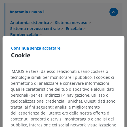
Anatomia umana 1
Anatomia sistemica
>
Sistema nervoso
>
Sistema nervoso centrale
>
Encefalo
>
Rombencefalo
>
Midollo allungato; Milencefalo; Bulbo
>
Sostanza grigia
>
Continua senza accettare
Nucleo commissurale del nervo vago
Cookie
Strutture sottostanti:
Non sono presenti strutture
soggiacenti per questa parte anatomica
IMAIOS e i terzi da esso selezionati usano cookies o
tecnologie simili per monitorareil pubblico. I cookies ci
permettono di analizzare e conservare informazioni
quali le caratteristiche del tuo dispositivo e alcuni dati
personali (per es. indirizzi IP, navigazione, utilizzo o
Traduzioni
geolocalizzazione, credenziali uniche). Questi dati sono
trattati ai fini seguenti: analisi e miglioramento
dell'esperienza dell'utente e/o della nostra offerta di
contenuti, prodotti e servizi, monitoraggio e analisi del
pubblico, interazione coi social network, visualizzazione
Hai notato un errore?