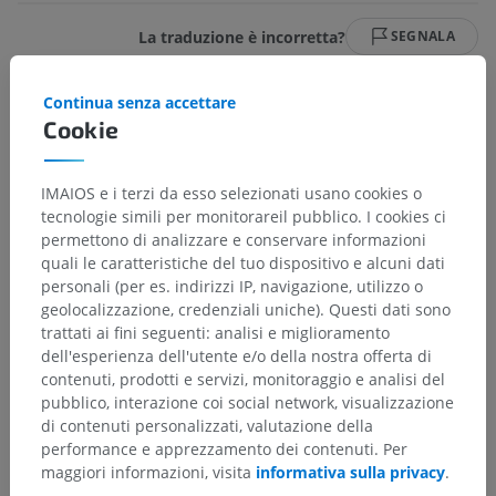
La traduzione è incorretta?
SEGNALA
Continua senza accettare
Cookie
Gerarchia anatomica
IMAIOS e i terzi da esso selezionati usano cookies o
tecnologie simili per monitorareil pubblico. I cookies ci
Anatomia umana 2
permettono di analizzare e conservare informazioni
quali le caratteristiche del tuo dispositivo e alcuni dati
personali (per es. indirizzi IP, navigazione, utilizzo o
Anatomia umana 1
geolocalizzazione, credenziali uniche). Questi dati sono
trattati ai fini seguenti: analisi e miglioramento
dell'esperienza dell'utente e/o della nostra offerta di
Neuroanatomia umana
contenuti, prodotti e servizi, monitoraggio e analisi del
Sistema nervoso centrale
>
Encefalo
>
pubblico, interazione coi social network, visualizzazione
Tronco encefalico
>
Ponte
>
Morfologia esterna
>
di contenuti personalizzati, valutazione della
Parte basilare del ponte
>
Tegmento pontino
>
performance e apprezzamento dei contenuti. Per
Sostanza grigia
>
Nuclei reticolari
>
maggiori informazioni, visita
informativa sulla privacy
.
Nucleo reticolare caudale del pont