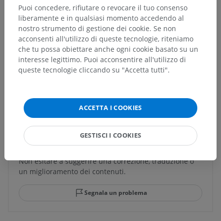
Puoi concedere, rifiutare o revocare il tuo consenso
liberamente e in qualsiasi momento accedendo al
Strutture sottostanti:
nostro strumento di gestione dei cookie. Se non
Formazione reticolare pontina paramediana
acconsenti all'utilizzo di queste tecnologie, riteniamo
Nucleo interposito del raphe
che tu possa obiettare anche ogni cookie basato su un
interesse legittimo. Puoi acconsentire all'utilizzo di
queste tecnologie cliccando su "Accetta tutti".
Traduzioni
ACCETTA I COOKIES
GESTISCI I COOKIES
Hai notato un errore?
Non esitare a suggerire una correzione, traduzione o
un miglioramento dei contenuti.
Segnala un problema