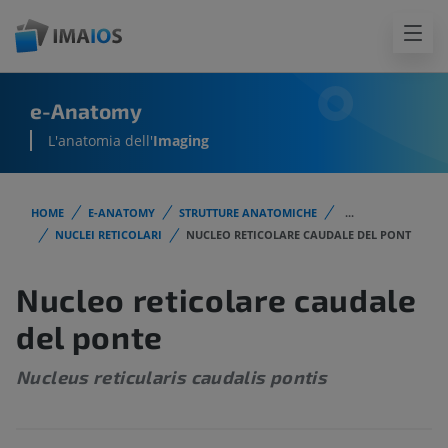
e-Anatomy
L'anatomia dell'
Imaging
HOME
E-ANATOMY
STRUTTURE ANATOMICHE
...
NUCLEI RETICOLARI
NUCLEO RETICOLARE CAUDALE DEL PONT
Nucleo reticolare caudale
del ponte
Nucleus reticularis caudalis pontis