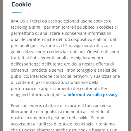
Cookie
Anatomia umana 2
IMAIOS e i terzi da esso selezionati usano cookies o
tecnologie simili per monitorareil pubblico. I cookies ci
Anatomia umana 1
permettono di analizzare e conservare informazioni
quali le caratteristiche del tuo dispositivo e alcuni dati
Neuroanatomia umana
personali (per es. indirizzi IP, navigazione, utilizzo o
geolocalizzazione, credenziali uniche). Questi dati sono
Sistema nervoso centrale
>
Encefalo
>
trattati ai fini seguenti: analisi e miglioramento
Tronco encefalico
>
Ponte
>
Morfologia esterna
>
dell'esperienza dell'utente e/o della nostra offerta di
Parte basilare del ponte
>
Tegmento pontino
>
contenuti, prodotti e servizi, monitoraggio e analisi del
Sostanza grigia
>
Nuclei reticolari
>
pubblico, interazione coi social network, visualizzazione
Nucleo reticolare rostrale del pont
di contenuti personalizzati, valutazione della
performance e apprezzamento dei contenuti. Per
Strutture sottostanti:
Non sono presenti strutture
maggiori informazioni, visita
informativa sulla privacy
.
soggiacenti per questa parte anatomica
Puoi concedere, rifiutare o revocare il tuo consenso
liberamente e in qualsiasi momento accedendo al
nostro strumento di gestione dei cookie. Se non
acconsenti all'utilizzo di queste tecnologie, riteniamo
Traduzioni
che tu possa obiettare anche ogni cookie basato su un