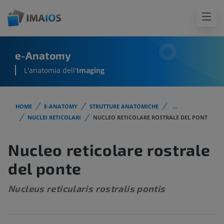
e-Anatomy
L'anatomia dell'
Imaging
HOME
E-ANATOMY
STRUTTURE ANATOMICHE
...
NUCLEI RETICOLARI
NUCLEO RETICOLARE ROSTRALE DEL PONT
Nucleo reticolare rostrale
del ponte
Nucleus reticularis rostralis pontis