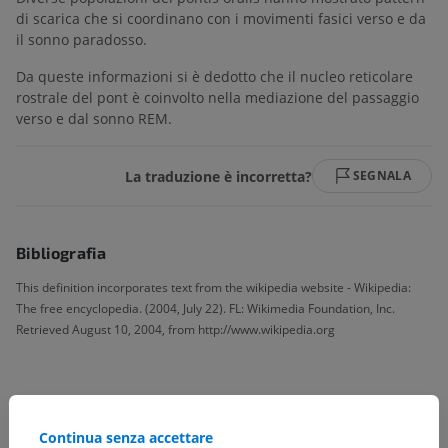
di scarica che si coordinano con i movimenti fasici verso e da
il sonno paradosso.
Da queste informazioni si è dedotto che il nucleo reticolare
rostrale del pont è coinvolto nella mediazione del passaggio
verso e dal sonno REM.
La traduzione è incorretta?
SEGNALA
Bibliografia
This definition incorporates text from the wikipedia website - Wikipedia:
The free encyclopedia. (2004, July 22). FL: Wikimedia Foundation, Inc.
Retrieved August 10, 2004, from http://www.wikipedia.org
Gerarchia anatomica
Continua senza accettare