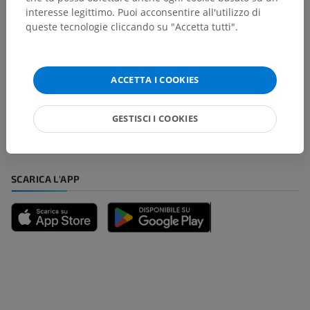
interesse legittimo. Puoi acconsentire all'utilizzo di
queste tecnologie cliccando su "Accetta tutti".
Hai notato un errore?
ACCETTA I COOKIES
Non esitare a suggerire una correzione, traduzione o
un miglioramento dei contenuti.
GESTISCI I COOKIES
Segnala un problema
SCARICA L'APP