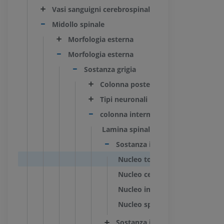
Vasi sanguigni cerebrospinali
Midollo spinale
Morfologia esterna
Morfologia esterna
Sostanza grigia
Colonna posteriore
Tipi neuronali
colonna intermediaria
Lamina spinale VII
Sostanza intermediaria central
Nucleo toracico posteriore; Nuc
Nucleo cervicale centrale
Nucleo intermedio-mediale
Nucleo spinale intercalato
Sostanza intermediaria laterale