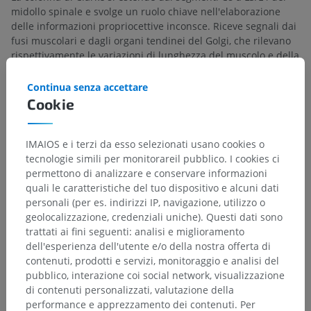
midollo spinale e svolge un ruolo chiave nell'elaborazione
delle informazioni propriocettive inconsce. Riceve segnali dai
fusi muscolari e dagli organi tendinei del Golgi, che rilevano
rispettivamente le variazioni di lunghezza del muscolo e della
tensione del tendine. Gli assoni originati dai neuroni della
colonna di Clarke formano parte dei tratti
dorsale
e
ventrale
Continua senza accettare
spinocerebellare
, trasmettendo segnali propriocettivi al
Cookie
cervelletto per il coordinamento del movimento.
IMAIOS e i terzi da esso selezionati usano cookies o
La traduzione è incorretta?
SEGNALA
tecnologie simili per monitorareil pubblico. I cookies ci
permettono di analizzare e conservare informazioni
quali le caratteristiche del tuo dispositivo e alcuni dati
personali (per es. indirizzi IP, navigazione, utilizzo o
Bibliografia
geolocalizzazione, credenziali uniche). Questi dati sono
Snell, R.S. (2010). ‘Chapter 4: The Spinal Cord and the Ascending and
trattati ai fini seguenti: analisi e miglioramento
Descending Tracts’, in
Clinical Neuroanatomy
. (7th ed.) Philadelphia:
dell'esperienza dell'utente e/o della nostra offerta di
Wolters Kluwer Health/Lippincott Williams & Wilkins, pp. 137-142.
contenuti, prodotti e servizi, monitoraggio e analisi del
pubblico, interazione coi social network, visualizzazione
Byrne, J.H. and Dafny, N. ‘Chapter 3: Anatomy of the Spinal Cord.
di contenuti personalizzati, valutazione della
[Content reviewed and revised 07 Oct 2020].
In Neuroanatomy Online,
an open-access electronic laboratory for the neurosciences. McGovern
performance e apprezzamento dei contenuti. Per