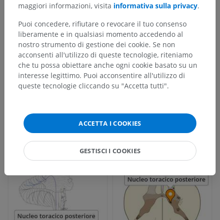
Medical School at UTHealth
; Accessed 2022 Oct 22. Available from:
maggiori informazioni, visita
informativa sulla privacy
.
https://nba.uth.tmc.edu/neuroscience/m/s2/chapter03.html
Puoi concedere, rifiutare o revocare il tuo consenso
Brown, A.G. (1982). Review article the dorsal horn of the spinal cord.
liberamente e in qualsiasi momento accedendo al
Quarterly Journal of Experimental Physiology: Translation and
nostro strumento di gestione dei cookie. Se non
Integration, 67(2), pp.193-212.
acconsenti all'utilizzo di queste tecnologie, riteniamo
https://doi.org/10.1113/expphysiol.1982.sp002630
che tu possa obiettare anche ogni cookie basato su un
Ganapathy, M.K., Reddy, V. and Tadi, P. Neuroanatomy, Spinal Cord
interesse legittimo. Puoi acconsentire all'utilizzo di
Morphology. [Updated 2021 Oct 30].
In: StatPearls [Internet].
Treasure
queste tecnologie cliccando su "Accetta tutti".
Island (FL): StatPearls Publishing; 2022 Jan-. Available from:
https://www.ncbi.nlm.nih.gov/books/NBK545206/
ACCETTA I COOKIES
Galleria
GESTISCI I COOKIES