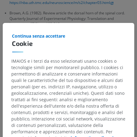
https://nba.uth.tmc.edu/neuroscience/m/s2/chapter03.html
Brown, A.G. (1982). Review article the dorsal horn of the spinal cord.
Quarterly Journal of Experimental Physiology: Translation and
Integration, 67(2), pp.193-212.
https://doi.org/10.1113/expphysiol.1982.sp002630
Continua senza accettare
Ganapathy, M.K., Reddy, V. and Tadi, P. Neuroanatomy, Spinal Cord
Cookie
Morphology. [Updated 2021 Oct 30].
In: StatPearls [Internet].
Treasure
Island (FL): StatPearls Publishing; 2022 Jan-. Available from:
https://www.ncbi.nlm.nih.gov/books/NBK545206/
IMAIOS e i terzi da esso selezionati usano cookies o
tecnologie simili per monitorareil pubblico. I cookies ci
permettono di analizzare e conservare informazioni
Galleria
quali le caratteristiche del tuo dispositivo e alcuni dati
personali (per es. indirizzi IP, navigazione, utilizzo o
geolocalizzazione, credenziali uniche). Questi dati sono
trattati ai fini seguenti: analisi e miglioramento
dell'esperienza dell'utente e/o della nostra offerta di
contenuti, prodotti e servizi, monitoraggio e analisi del
pubblico, interazione coi social network, visualizzazione
di contenuti personalizzati, valutazione della
performance e apprezzamento dei contenuti. Per