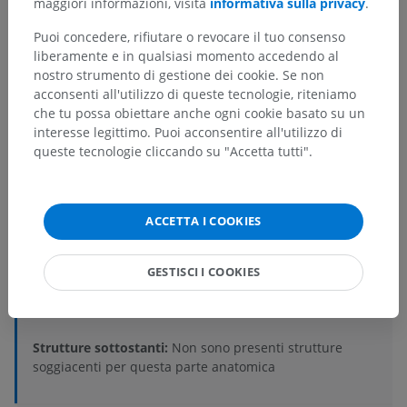
maggiori informazioni, visita
informativa sulla privacy
.
Puoi concedere, rifiutare o revocare il tuo consenso
liberamente e in qualsiasi momento accedendo al
nostro strumento di gestione dei cookie. Se non
acconsenti all'utilizzo di queste tecnologie, riteniamo
Gerarchia anatomica
che tu possa obiettare anche ogni cookie basato su un
interesse legittimo. Puoi acconsentire all'utilizzo di
queste tecnologie cliccando su "Accetta tutti".
Anatomia umana 2
Corpo umano
>
Sistemi integrativi
>
Sistema nervoso
>
Sistema nervoso centrale
>
ACCETTA I COOKIES
Midollo spinale
>
Sostanza grigia del midollo spinale
>
Zona intermedia del midollo spinale
>
GESTISCI I COOKIES
Sostanza intermedia centrale
>
Nucleo toracico posteriore
Strutture sottostanti:
Non sono presenti strutture
soggiacenti per questa parte anatomica