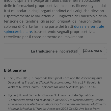
midollo spinale e svolge un ruolo chiave nell'elaborazione
delle informazioni propriocettive inconsce. Riceve segnali dai
fusi muscolari e dagli organi tendinei del Golgi, che rilevano
rispettivamente le variazioni di lunghezza del muscolo e della
tensione del tendine. Gli assoni originati dai neuroni della
colonna di Clarke formano parte dei tratti
dorsale
e
ventrale
spinocerebellare
, trasmettendo segnali propriocettivi al
cervelletto per il coordinamento del movimento.
La traduzione è incorretta?
SEGNALA
Bibliografia
Snell, R.S. (2010). ‘Chapter 4: The Spinal Cord and the Ascending and
Descending Tracts’, in
Clinical Neuroanatomy
. (7th ed.) Philadelphia:
Wolters Kluwer Health/Lippincott Williams & Wilkins, pp. 137-142.
Byrne, J.H. and Dafny, N. ‘Chapter 3: Anatomy of the Spinal Cord.
[Content reviewed and revised 07 Oct 2020].
In Neuroanatomy Online,
an open-access electronic laboratory for the neurosciences. McGovern
Medical School at UTHealth
; Accessed 2022 Oct 22. Available from: