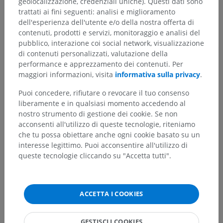
geolocalizzazione, credenziali uniche). Questi dati sono
trattati ai fini seguenti: analisi e miglioramento
dell'esperienza dell'utente e/o della nostra offerta di
contenuti, prodotti e servizi, monitoraggio e analisi del
pubblico, interazione coi social network, visualizzazione
Traduzioni
di contenuti personalizzati, valutazione della
performance e apprezzamento dei contenuti. Per
maggiori informazioni, visita
informativa sulla privacy
.
Hai notato un errore?
Puoi concedere, rifiutare o revocare il tuo consenso
liberamente e in qualsiasi momento accedendo al
Non esitare a suggerire una correzione, traduzione o
nostro strumento di gestione dei cookie. Se non
un miglioramento dei contenuti.
acconsenti all'utilizzo di queste tecnologie, riteniamo
che tu possa obiettare anche ogni cookie basato su un
Segnala un problema
interesse legittimo. Puoi acconsentire all'utilizzo di
queste tecnologie cliccando su "Accetta tutti".
SCARICA L'APP
ACCETTA I COOKIES
GESTISCI I COOKIES