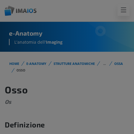
e-Anatomy
L'anatomia dell'
Imaging
HOME
E-ANATOMY
STRUTTURE ANATOMICHE
...
OSSA
OSSO
Osso
Os
Definizione