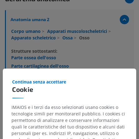
Anatomia umana 2
Corpo umano
>
Apparati muscoloscheletrici
>
Apparato scheletrico
>
Ossa
>
Osso
Strutture sottostanti:
Parte ossea dell'osso
Parte cartilaginea dell'osso
Parte membranosa dell'osso
Continua senza accettare
Cavità midollare
Cookie
Diafisi
Metafisi
IMAIOS e i terzi da esso selezionati usano cookies o
Epifisi
tecnologie simili per monitorareil pubblico. I cookies ci
Apofisi
permettono di analizzare e conservare informazioni
quali le caratteristiche del tuo dispositivo e alcuni dati
Mostra altro
personali (per es. indirizzi IP, navigazione, utilizzo o