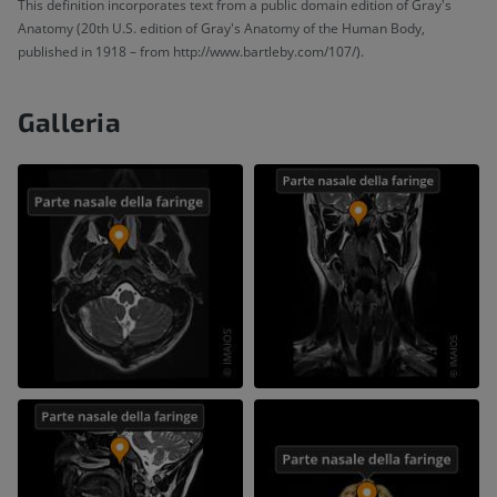
This definition incorporates text from a public domain edition of Gray's
Anatomy (20th U.S. edition of Gray's Anatomy of the Human Body,
published in 1918 – from http://www.bartleby.com/107/).
Galleria