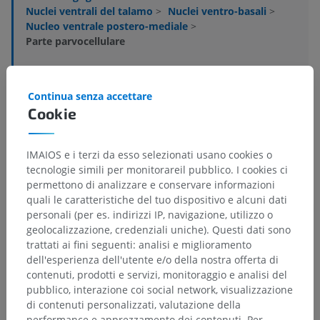
Nuclei ventrali del talamo
>
Nuclei ventro-basali
>
Nucleo ventrale postero-mediale
>
Parte parvocellulare
Strutture sottostanti:
Non sono presenti strutture
soggiacenti per questa parte anatomica
Continua senza accettare
Cookie
Neuroanatomia umana
IMAIOS e i terzi da esso selezionati usano cookies o
tecnologie simili per monitorareil pubblico. I cookies ci
permettono di analizzare e conservare informazioni
Traduzioni
quali le caratteristiche del tuo dispositivo e alcuni dati
personali (per es. indirizzi IP, navigazione, utilizzo o
geolocalizzazione, credenziali uniche). Questi dati sono
trattati ai fini seguenti: analisi e miglioramento
dell'esperienza dell'utente e/o della nostra offerta di
Hai notato un errore?
contenuti, prodotti e servizi, monitoraggio e analisi del
pubblico, interazione coi social network, visualizzazione
Non esitare a suggerire una correzione, traduzione o
di contenuti personalizzati, valutazione della
un miglioramento dei contenuti.
performance e apprezzamento dei contenuti. Per