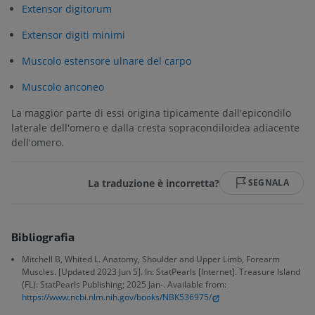
Extensor digitorum
Extensor digiti minimi
Muscolo estensore ulnare del carpo
Muscolo anconeo
La maggior parte di essi origina tipicamente dall'epicondilo
laterale dell'omero e dalla cresta sopracondiloidea adiacente
dell'omero.
La traduzione è incorretta?
SEGNALA
Bibliografia
Mitchell B, Whited L. Anatomy, Shoulder and Upper Limb, Forearm
Muscles. [Updated 2023 Jun 5]. In: StatPearls [Internet]. Treasure Island
(FL): StatPearls Publishing; 2025 Jan-. Available from:
https://www.ncbi.nlm.nih.gov/books/NBK536975/