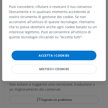
Muscolo estensore radiale breve del carpo
Puoi concedere, rifiutare o revocare il tuo consenso
Muscolo estensore comune delle dita
liberamente e in qualsiasi momento accedendo al
Muscolo estensore del mignolo
nostro strumento di gestione dei cookie. Se non
Muscolo estensore ulnare del carpo
acconsenti all'utilizzo di queste tecnologie, riteniamo
che tu possa obiettare anche ogni cookie basato su un
Muscolo anconeo
interesse legittimo. Puoi acconsentire all'utilizzo di
queste tecnologie cliccando su "Accetta tutti".
Traduzioni
ACCETTA I COOKIES
GESTISCI I COOKIES
Hai notato un errore?
Non esitare a suggerire una correzione, traduzione o
un miglioramento dei contenuti.
Segnala un problema