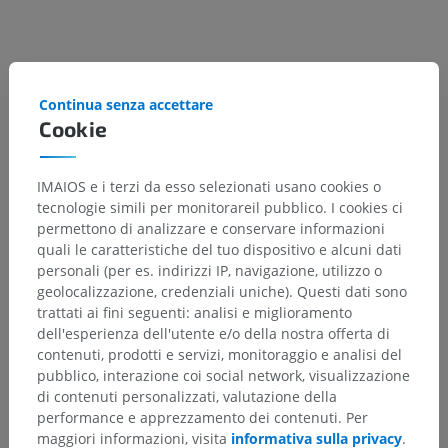
Gerarchia anatomica
Continua senza accettare
Cookie
Anatomia umana 2
Corpo umano
>
Apparati muscoloscheletrici
>
IMAIOS e i terzi da esso selezionati usano cookies o
Sistema muscolare
>
tecnologie simili per monitorareil pubblico. I cookies ci
Sistema muscolare dell'arto superiore
>
permettono di analizzare e conservare informazioni
Muscoli dell'arto superiore
>
quali le caratteristiche del tuo dispositivo e alcuni dati
Compartimento posteriore dell'avambraccio
>
personali (per es. indirizzi IP, navigazione, utilizzo o
Parte superficiale del compartimento posteriore
geolocalizzazione, credenziali uniche). Questi dati sono
dell'avambraccio
trattati ai fini seguenti: analisi e miglioramento
dell'esperienza dell'utente e/o della nostra offerta di
Strutture sottostanti:
contenuti, prodotti e servizi, monitoraggio e analisi del
Muscolo brachioradiale
pubblico, interazione coi social network, visualizzazione
di contenuti personalizzati, valutazione della
Muscolo estensore radiale lungo del carpo
performance e apprezzamento dei contenuti. Per
Tendine estensore comune
maggiori informazioni, visita
informativa sulla privacy
.