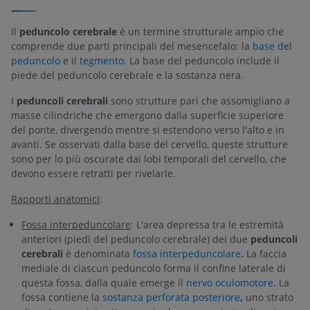
Il
peduncolo cerebrale
è un termine strutturale ampio che
comprende due parti principali del mesencefalo: la
base del
peduncolo
e il
tegmento
. La base del peduncolo include il
piede del peduncolo cerebrale e la sostanza nera.
I
peduncoli cerebrali
sono strutture pari che assomigliano a
masse cilindriche che emergono dalla superficie superiore
del ponte, divergendo mentre si estendono verso l'alto e in
avanti. Se osservati dalla base del cervello, queste strutture
sono per lo più oscurate dai lobi temporali del cervello, che
devono essere retratti per rivelarle.
Rapporti anatomici
:
Fossa interpeduncolare
: L'area depressa tra le estremità
anteriori (piedi del peduncolo cerebrale) dei due
peduncoli
cerebrali
è denominata
fossa interpeduncolare
.
La faccia
mediale di ciascun peduncolo forma il confine laterale di
questa fossa, dalla quale emerge il
nervo oculomotore
. La
fossa contiene la
sostanza perforata posteriore
,
uno strato