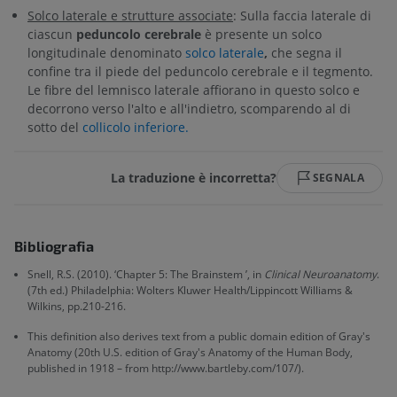
Solco laterale e strutture associate
: Sulla faccia laterale di
ciascun
peduncolo cerebrale
è presente un solco
longitudinale denominato
solco laterale
,
che segna il
confine tra il piede del peduncolo cerebrale e il tegmento.
Le fibre del lemnisco laterale affiorano in questo solco e
decorrono verso l'alto e all'indietro, scomparendo al di
sotto del
collicolo inferiore.
La traduzione è incorretta?
SEGNALA
Bibliografia
Snell, R.S. (2010). ‘Chapter 5: The Brainstem ’, in
Clinical Neuroanatomy
.
(7th ed.) Philadelphia: Wolters Kluwer Health/Lippincott Williams &
Wilkins, pp.210-216.
This definition also derives text from a public domain edition of Gray's
Anatomy (20th U.S. edition of Gray's Anatomy of the Human Body,
published in 1918 – from http://www.bartleby.com/107/).