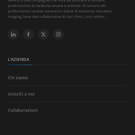
IMAIOS è una compagnia che mira ad assistere e formare
professionisti di medicina umana e animale. Al servizio dei
professionisti sanitari attraverso atlanti di anatomia interattivi,
imaging, base dati collaborativa di casi clinici, corsi online...
L'AZIENDA
Chi siamo
Unisciti a noi
Collaborazioni