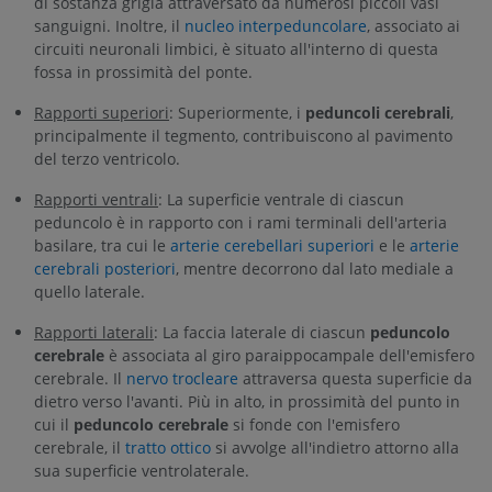
di sostanza grigia attraversato da numerosi piccoli vasi
sanguigni. Inoltre, il
nucleo interpeduncolare
, associato ai
circuiti neuronali limbici, è situato all'interno di questa
fossa in prossimità del ponte.
Rapporti superiori
: Superiormente, i
peduncoli cerebrali
,
principalmente il tegmento, contribuiscono al pavimento
del terzo ventricolo.
Rapporti ventrali
: La superficie ventrale di ciascun
peduncolo è in rapporto con i rami terminali dell'arteria
basilare, tra cui le
arterie cerebellari superiori
e le
arterie
cerebrali posteriori
, mentre decorrono dal lato mediale a
quello laterale.
Rapporti laterali
: La faccia laterale di ciascun
peduncolo
cerebrale
è associata al giro paraippocampale dell'emisfero
cerebrale. Il
nervo trocleare
attraversa questa superficie da
dietro verso l'avanti. Più in alto, in prossimità del punto in
cui il
peduncolo cerebrale
si fonde con l'emisfero
cerebrale, il
tratto ottico
si avvolge all'indietro attorno alla
sua superficie ventrolaterale.