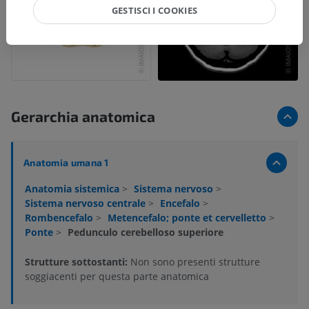
GESTISCI I COOKIES
Gerarchia anatomica
Anatomia umana 1
Anatomia sistemica
>
Sistema nervoso
>
Sistema nervoso centrale
>
Encefalo
>
Rombencefalo
>
Metencefalo; ponte et cervelletto
>
Ponte
>
Pedunculo cerebelloso superiore
Strutture sottostanti:
Non sono presenti strutture
soggiacenti per questa parte anatomica