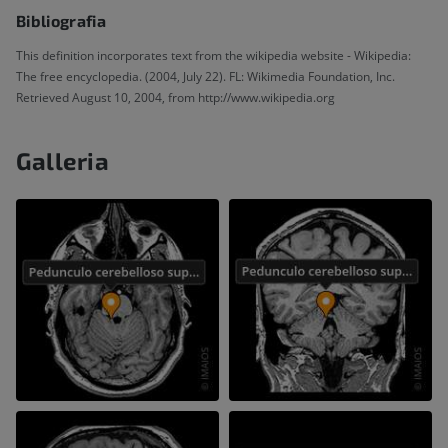
Bibliografia
This definition incorporates text from the wikipedia website - Wikipedia:
The free encyclopedia. (2004, July 22). FL: Wikimedia Foundation, Inc.
Retrieved August 10, 2004, from http://www.wikipedia.org
Galleria