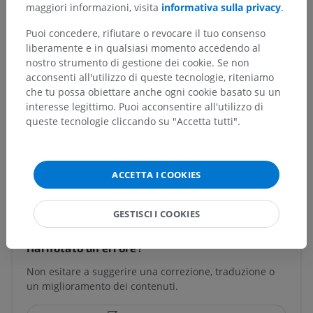
maggiori informazioni, visita
informativa sulla privacy
.
Plesso perivascolare enterico
Puoi concedere, rifiutare o revocare il tuo consenso
Ganglio enterico
liberamente e in qualsiasi momento accedendo al
Glia enterica
nostro strumento di gestione dei cookie. Se non
acconsenti all'utilizzo di queste tecnologie, riteniamo
che tu possa obiettare anche ogni cookie basato su un
interesse legittimo. Puoi acconsentire all'utilizzo di
queste tecnologie cliccando su "Accetta tutti".
Anatomia comparata negli animali
ACCETTA I COOKIES
Traduzioni
GESTISCI I COOKIES
Hai notato un errore?
Non esitare a suggerire una correzione, traduzione o
un miglioramento dei contenuti.