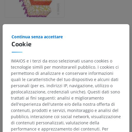
Gerarchia anatomica
Continua senza accettare
Cookie
Anatomia umana 2
IMAIOS e i terzi da esso selezionati usano cookies o
tecnologie simili per monitorareil pubblico. I cookies ci
Anatomia umana 1
permettono di analizzare e conservare informazioni
quali le caratteristiche del tuo dispositivo e alcuni dati
personali (per es. indirizzi IP, navigazione, utilizzo o
Neuroanatomia umana
geolocalizzazione, credenziali uniche). Questi dati sono
trattati ai fini seguenti: analisi e miglioramento
Sistema nervoso periferico
>
dell'esperienza dell'utente e/o della nostra offerta di
Sistema nervoso autonomo
>
Plesso enterico
contenuti, prodotti e servizi, monitoraggio e analisi del
pubblico, interazione coi social network, visualizzazione
Strutture sottostanti:
di contenuti personalizzati, valutazione della
Plesso enterico gangliare
performance e apprezzamento dei contenuti. Per
Plesso enterico agangliare