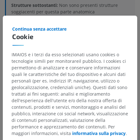
Strutture sottostanti:
Non sono presenti strutture
soggiacenti per questa parte anatomica
Continua senza accettare
Anatomia umana 1
Cookie
IMAIOS e i terzi da esso selezionati usano cookies o
Traduzioni
tecnologie simili per monitorareil pubblico. I cookies ci
permettono di analizzare e conservare informazioni
quali le caratteristiche del tuo dispositivo e alcuni dati
personali (per es. indirizzi IP, navigazione, utilizzo o
geolocalizzazione, credenziali uniche). Questi dati sono
Hai notato un errore?
trattati ai fini seguenti: analisi e miglioramento
dell'esperienza dell'utente e/o della nostra offerta di
Non esitare a suggerire una correzione, traduzione o
contenuti, prodotti e servizi, monitoraggio e analisi del
un miglioramento dei contenuti.
pubblico, interazione coi social network, visualizzazione
di contenuti personalizzati, valutazione della
Segnala un problema
performance e apprezzamento dei contenuti. Per
maggiori informazioni, visita
informativa sulla privacy
.