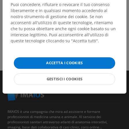
Puoi concedere, rifiutare o revocare il tuo consenso
SCARICA L'APP
liberamente e in qualsiasi momento accedendo al
nostro strumento di gestione dei cookie. Se non
acconsenti all'utilizzo di queste tecnologie, riteniamo
che tu possa obiettare anche ogni cookie basato su un
interesse legittimo. Puoi acconsentire all'utilizzo di
queste tecnologie cliccando su "Accetta tutti".
ACCETTA I COOKIES
GESTISCI I COOKIES
IMAIOS è una compagnia che mira ad assistere e formare
professionisti di medicina umana e animale. Al servizio dei
professionisti sanitari attraverso atlanti di anatomia interattivi,
imaging, base dati collaborativa di casi clinici, corsi online...