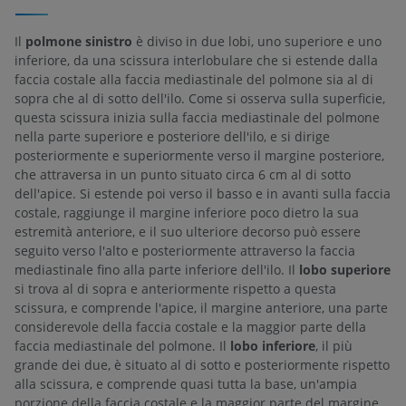
Il
polmone sinistro
è diviso in due lobi, uno superiore e uno
inferiore, da una scissura interlobulare che si estende dalla
faccia costale alla faccia mediastinale del polmone sia al di
sopra che al di sotto dell'ilo. Come si osserva sulla superficie,
questa scissura inizia sulla faccia mediastinale del polmone
nella parte superiore e posteriore dell'ilo, e si dirige
posteriormente e superiormente verso il margine posteriore,
che attraversa in un punto situato circa 6 cm al di sotto
dell'apice. Si estende poi verso il basso e in avanti sulla faccia
costale, raggiunge il margine inferiore poco dietro la sua
estremità anteriore, e il suo ulteriore decorso può essere
seguito verso l'alto e posteriormente attraverso la faccia
mediastinale fino alla parte inferiore dell'ilo. Il
lobo superiore
si trova al di sopra e anteriormente rispetto a questa
scissura, e comprende l'apice, il margine anteriore, una parte
considerevole della faccia costale e la maggior parte della
faccia mediastinale del polmone. Il
lobo inferiore
, il più
grande dei due, è situato al di sotto e posteriormente rispetto
alla scissura, e comprende quasi tutta la base, un'ampia
porzione della faccia costale e la maggior parte del margine