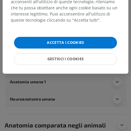
acconsenti all'utilizzo di queste tecnologie, riteniamo
che tu possa obiettare anche ogni cookie basato su un
Anatomia umana 2
interesse legittimo. Puoi acconsentire all'utilizzo di
queste tecnologie cliccando su "Accetta tutti".
Corpo umano
>
Apparati muscoloscheletrici
>
Apparato scheletrico
>
Ossicini dell'udito
>
Incudine
>
Processo lungo dell'incudine
>
Processo lenticolare dell'incudine
ACCETTA I COOKIES
Strutture sottostanti:
Faccia articolare per la staffa
GESTISCI I COOKIES
Anatomia umana 1
Neuroanatomia umana
Anatomia comparata negli animali