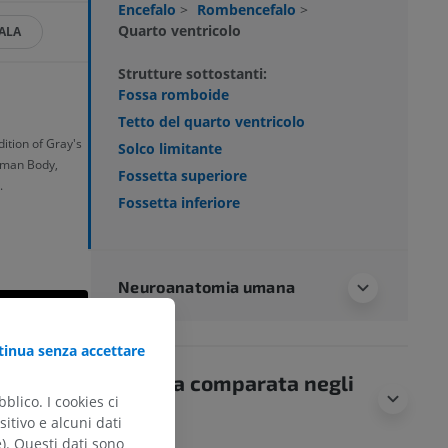
Encefalo
>
Rombencefalo
>
Quarto ventricolo
ALA
Strutture sottostanti:
Fossa romboide
Tetto del quarto ventricolo
dition of Gray's
Solco limitante
uman Body,
Fossetta superiore
.
Fossetta inferiore
Neuroanatomia umana
inua senza accettare
Anatomia comparata negli
blico. I cookies ci
animali
itivo e alcuni dati
e). Questi dati sono