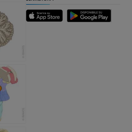
nferiore
a della gamba
l’arto