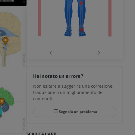
chio
‹
›
del ginocchio
Hai notato un errore?
Non esitare a suggerire una correzione,
traduzione o un miglioramento dei
glia e del
contenuti.
Segnala un problema
mpiede
SCARICA L'APP