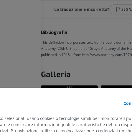
La traduzione è incorretta?
SEGN
Bibliografia
This definition incorporates text from a public domain e
Anatomy (20th U.S. edition of Gray's Anatomy of the H
published in 1918 – from http://www.bartleby.com/107/)
Galleria
llungato; Bulbo
Cont
ervelletto
so selezionati usano cookies o tecnologie simili per monitorareil pub
re e conservare informazioni quali le caratteristiche del tuo dispos
o antero-laterale
rizzi IP, navigazione, utilizzo o geolocalizzazione, credenziali unich