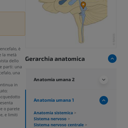
encefalo, è
 e la metà
Gerarchia anatomica
ista dello
e parti: una
cefalo, una
Anatomia umana 2
ontinua in
gato;
acquedotto
Anatomia umana 1
resenta
e o parete
Anatomia sistemica
>
, e limiti
Sistema nervoso
>
Sistema nervoso centrale
>