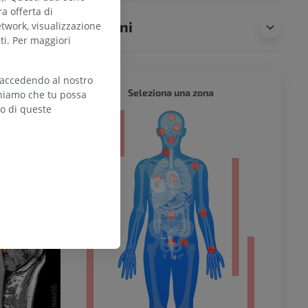
ra offerta di
Traduzioni
etwork, visualizzazione
ti. Per maggiori
 accedendo al nostro
CORPO 
Seleziona una zona
teniamo che tu possa
zo di queste
l’arto
inferiore