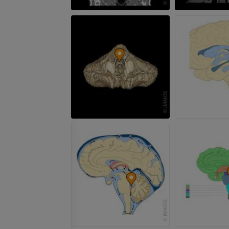
RMN del gomito
RM
RMN dell'anca
RM
PREMIUM
PREMIUM
RMN della mano
RM
RMN del ginoc
RM
PREMIUM
PREMIUM
Radiografia dell’arto
superiore
Artrografia TC 
Radiografie
Artrografia
PREMIUM
PREMIUM
Arto superiore
RMN della cavi
Illustrazioni
retropiede
RM
PREMIUM
PREMIUM
Arteriografia dell'arto
superiore
RMN dell’ava