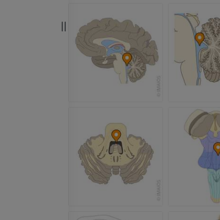
Angiografia
RM
GRATUITO
PREMIUM
Visible Human Project
CTA dell’arto i
fotografie
TC
PREMIUM
PREMIUM
Arterie ed oss
TC
GRATUITO
Angiografia del
inferiore (DSA)
Angiografia
GRATUITO