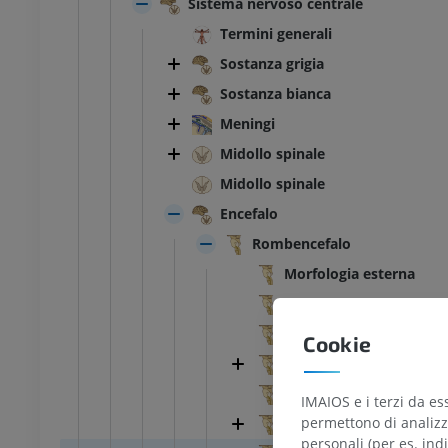
Sistema nervoso centrale
Termini generali
Sostanza grigia
Sostanza bianca
Meningi
Midollo spinale
Midollo spinale
Encefalo
Rombencefalo
Morfologia esterna
Morfologia esterna
Mielencefalo; Midollo a
Cookie
Metencefalo; ponte et c
Lemnisco mediale
IMAIOS e i terzi da es
permettono di analizza
Lemnisco spinale; Tratt
personali (per es. indi