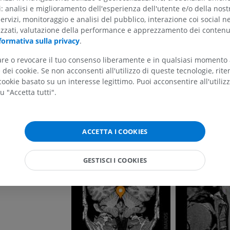
ti: analisi e miglioramento dell'esperienza dell'utente e/o della nost
servizi, monitoraggio e analisi del pubblico, interazione coi social n
izzati, valutazione della performance e apprezzamento dei contenu
formativa sulla privacy
.
tare o revocare il tuo consenso liberamente e in qualsiasi momento
ARTO SUPERIORE
ARTO INFERIORE
dei cookie. Se non acconsenti all'utilizzo di queste tecnologie, ri
ookie basato su un interesse legittimo. Puoi acconsentire all'utiliz
u "Accetta tutti".
RMN dell'arto superiore
Arto inferiore
RM
Illustrazioni
PREMIUM
PREMIUM
ACCETTA I COOKIES
RMN della spalla
Radiografia del
RM
inferiore
GESTISCI I COOKIES
Radiografie
PREMIUM
GRATUITO
RMN del polso
RM
RMN dell’arto 
RM
PREMIUM
PREMIUM