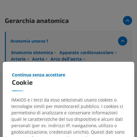
Gerarchia anatomica
Anatomia umana 1
Anatomia sistemica
>
Apparato cardiovascolare
>
Arterie
>
Aorta
>
Arco dell'aorta
>
Arteria carotide comune
>
Arteria carotide interna
>
Parte cerebrale
>
Arteria coroidea anteriore
>
Continua senza accettare
Rami coroidei del terzo ventricolo dell'arteria
Cookie
coroidea anteriore
Strutture sottostanti:
Non sono presenti strutture
IMAIOS e i terzi da esso selezionati usano cookies o
soggiacenti per questa parte anatomica
tecnologie simili per monitorareil pubblico. I cookies ci
permettono di analizzare e conservare informazioni
quali le caratteristiche del tuo dispositivo e alcuni dati
personali (per es. indirizzi IP, navigazione, utilizzo o
Neuroanatomia umana
geolocalizzazione, credenziali uniche). Questi dati sono