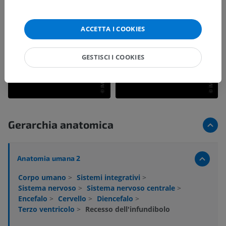
ACCETTA I COOKIES
GESTISCI I COOKIES
Gerarchia anatomica
Anatomia umana 2
Corpo umano
>
Sistemi integrativi
>
Sistema nervoso
>
Sistema nervoso centrale
>
Encefalo
>
Cervello
>
Diencefalo
>
Terzo ventricolo
>
Recesso dell'infundibolo