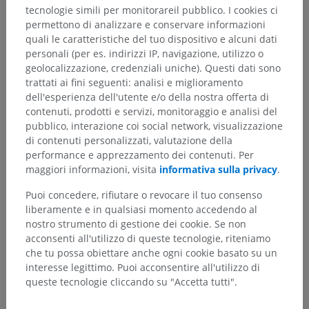
tecnologie simili per monitorareil pubblico. I cookies ci
permettono di analizzare e conservare informazioni
quali le caratteristiche del tuo dispositivo e alcuni dati
personali (per es. indirizzi IP, navigazione, utilizzo o
geolocalizzazione, credenziali uniche). Questi dati sono
trattati ai fini seguenti: analisi e miglioramento
dell'esperienza dell'utente e/o della nostra offerta di
contenuti, prodotti e servizi, monitoraggio e analisi del
Gerarchia anatomica
pubblico, interazione coi social network, visualizzazione
di contenuti personalizzati, valutazione della
performance e apprezzamento dei contenuti. Per
Anatomia umana 2
maggiori informazioni, visita
informativa sulla privacy
.
Puoi concedere, rifiutare o revocare il tuo consenso
Anatomia umana 1
liberamente e in qualsiasi momento accedendo al
nostro strumento di gestione dei cookie. Se non
Anatomia generale
>
Piani, line e regioni
>
acconsenti all'utilizzo di queste tecnologie, riteniamo
Regioni del corpo umano
>
che tu possa obiettare anche ogni cookie basato su un
Regioni dell'arto superiore
interesse legittimo. Puoi acconsentire all'utilizzo di
queste tecnologie cliccando su "Accetta tutti".
Strutture sottostanti:
Regione deltoidea