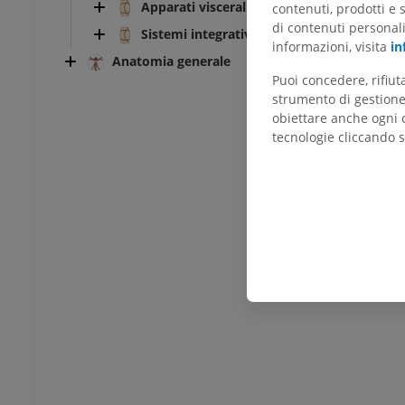
Apparati viscerali
contenuti, prodotti e 
UM
PREMIUM
di contenuti personal
Sistemi integrativi
informazioni, visita
in
afia dell’arto
Radiografia dell’arto
Anatomia generale
re
inferiore
Puoi concedere, rifiu
rafie
Radiografie
strumento di gestione 
ITO
GRATUITO
obiettare anche ogni c
tecnologie cliccando s
feriore
Arto inferiore
azioni
Illustrazioni
UM
PREMIUM
TC di caviglia e piede
TC
PREMIUM