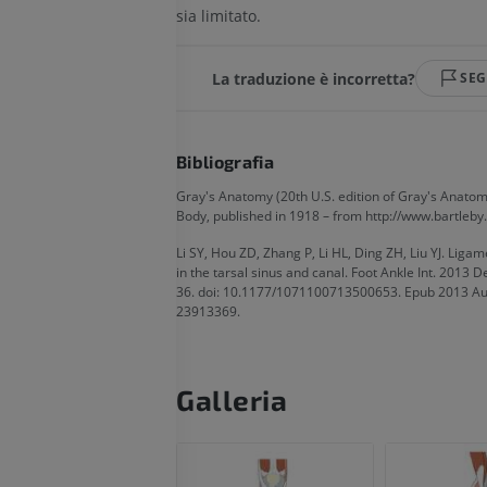
Arteriografia dell'arto
sia limitato.
superiore
RMN dell’ava
Angiografia
RM
La traduzione è incorretta?
SE
GRATUITO
PREMIUM
Visible Human Project
CTA dell’arto i
fotografie
TC
Bibliografia
PREMIUM
PREMIUM
Gray's Anatomy (20th U.S. edition of Gray's Anato
Body, published in 1918 – from http://www.bartleby
Arterie ed oss
Li SY, Hou ZD, Zhang P, Li HL, Ding ZH, Liu YJ. Liga
TC
in the tarsal sinus and canal. Foot Ankle Int. 2013 
GRATUITO
36. doi: 10.1177/1071100713500653. Epub 2013 Au
23913369.
Angiografia del
inferiore (DSA)
Angiografia
Galleria
GRATUITO