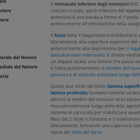
are
Il
retinacolo inferiore degli estensori
(RIE;
riore
crociato crurale; parte inferiore del lega
anteriore) è una banda a forma di Y posta
riore
anteriormente all'articolazione della cavigl
Il
fusto
della Y (legamento frondiforme) è 
lateralmente alla superficie superiore del 
anteriormente alla depressione per il
leg
talocalcaneare interosseo
; è diretto medi
terale del femore
un doppio strato, una lamina che passa a
ediale del femore
e l'altra posteriormente ai
tendini del mus
peroneo
e al
muscolo estensore lungo dell
oria
Questi due strati del fusto (
lamina superfi
lamina profonda
) formano insieme un'ans
attorno ai tendini del muscolo terzo peron
muscolo estensore lungo delle dita, agen
sistema di carrucola per stabilizzare quest
fibre dei 2 strati si fondono e si estendono
lateralmente, formando una copertura com
sopra del
seno del tarso: