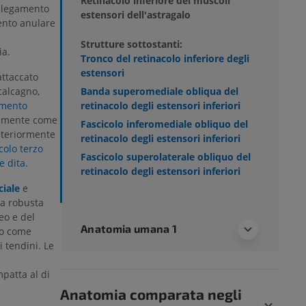
Retinacolo inferiore dei muscoli
 legamento
estensori dell'astragalo
mento anulare
Strutture sottostanti:
ia.
Tronco del retinacolo inferiore degli
estensori
attaccato
Banda superomediale obliqua del
calcagno,
retinacolo degli estensori inferiori
amento
almente come
Fascicolo inferomediale obliquo del
nteriormente
retinacolo degli estensori inferiori
colo terzo
Fascicolo superolaterale obliquo del
e dita.
retinacolo degli estensori inferiori
ciale
e
a robusta
eo e del
Anatomia umana 1
do come
i tendini. Le
patta al di
Anatomia comparata negli