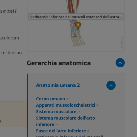
s tali
usculorum
li estensori
Gerarchia anatomica
Anatomia umana 2
Corpo umano
>
Apparati muscoloscheletrici
>
Sistema muscolare
>
Sistema muscolare dell'arto
e
inferiore
>
Fasce dell'arto inferiore
>