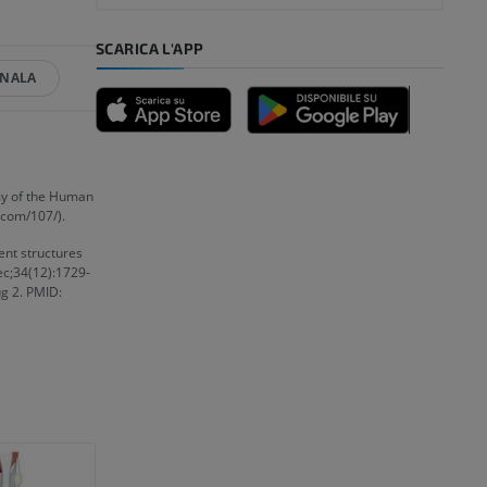
mpiede
SCARICA L'APP
GNALA
nferiore
my of the Human
.com/107/).
a della gamba
ment structures
Dec;34(12):1729-
g 2. PMID:
l’arto