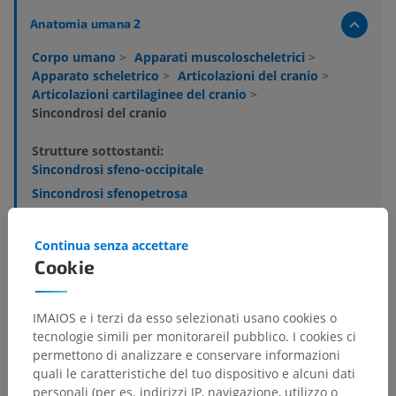
Anatomia umana 2
Corpo umano
>
Apparati muscoloscheletrici
>
Apparato scheletrico
>
Articolazioni del cranio
>
Articolazioni cartilaginee del cranio
>
Sincondrosi del cranio
Strutture sottostanti:
Sincondrosi sfeno-occipitale
Sincondrosi sfenopetrosa
Sincondrosi petro-occipitale
Sincodrosi intraoccipitale posteriore
Continua senza accettare
Cookie
Sincondrosi intraoccipitale anteriore
Sincondrosi sfenoetmoidale
IMAIOS e i terzi da esso selezionati usano cookies o
tecnologie simili per monitorareil pubblico. I cookies ci
permettono di analizzare e conservare informazioni
Anatomia umana 1
quali le caratteristiche del tuo dispositivo e alcuni dati
personali (per es. indirizzi IP, navigazione, utilizzo o