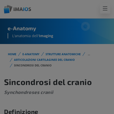
e-Anatomy
L'anatomia dell'
Imaging
HOME
E-ANATOMY
STRUTTURE ANATOMICHE
...
ARTICOLAZIONI CARTILAGINEE DEL CRANIO
SINCONDROSI DEL CRANIO
Sincondrosi del cranio
Synchondroses cranii
Definizione