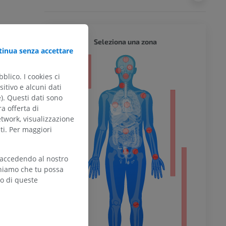
CORPO 
Seleziona una zona
inua senza accettare
blico. I cookies ci
itivo e alcuni dati
e). Questi dati sono
ra offerta di
l’arto
etwork, visualizzazione
ti. Per maggiori
 accedendo al nostro
teniamo che tu possa
inferiore
zo di queste