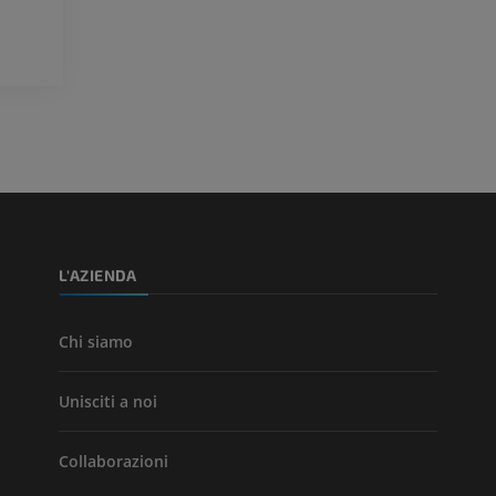
Visible Human Project
CTA dell’arto i
fotografie
TC
PREMIUM
PREMIUM
Arterie ed oss
TC
GRATUITO
Angiografia del
inferiore (DSA)
L'AZIENDA
Angiografia
GRATUITO
Chi siamo
Unisciti a noi
Collaborazioni