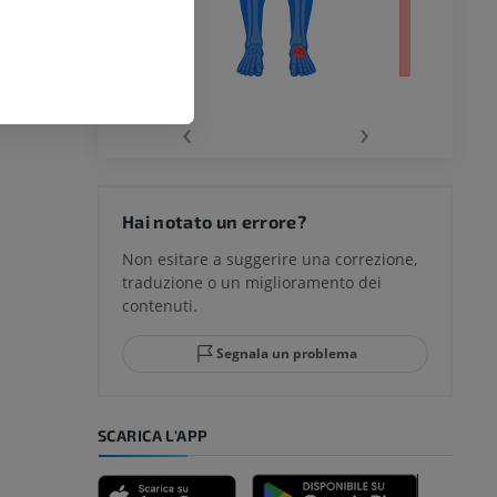
chio
‹
›
del ginocchio
Hai notato un errore?
Non esitare a suggerire una correzione,
traduzione o un miglioramento dei
glia e del
contenuti.
Segnala un problema
mpiede
SCARICA L'APP