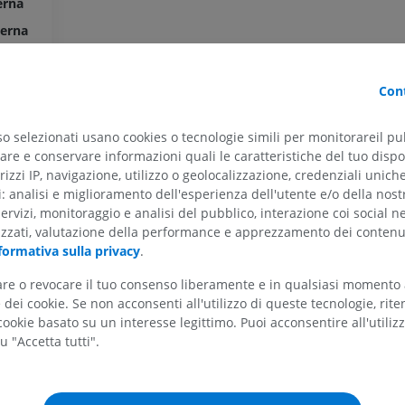
erna
terna
ARTO SUPERIORE
ARTO INFERIORE
Cont
RMN dell'arto superiore
Arto inferiore
RM
Illustrazioni
so selezionati usano cookies o tecnologie simili per monitorareil pub
re e conservare informazioni quali le caratteristiche del tuo dispos
PREMIUM
PREMIUM
rizzi IP, navigazione, utilizzo o geolocalizzazione, credenziali unich
ti: analisi e miglioramento dell'esperienza dell'utente e/o della nost
RMN della spalla
Radiografia del
servizi, monitoraggio e analisi del pubblico, interazione coi social n
RM
inferiore
izzati, valutazione della performance e apprezzamento dei contenu
Radiografie
PREMIUM
formativa sulla privacy
.
GRATUITO
tare o revocare il tuo consenso liberamente e in qualsiasi momento
RMN del polso
dei cookie. Se non acconsenti all'utilizzo di queste tecnologie, ri
RM
RMN dell’arto 
RM
ookie basato su un interesse legittimo. Puoi acconsentire all'utiliz
PREMIUM
u "Accetta tutti".
PREMIUM
RMN del gomito
RM
RMN dell'anca