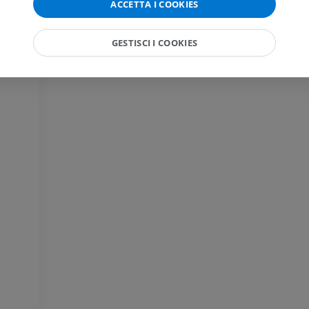
RM
ACCETTA I COOKIES
PREMIUM
PREMIUM
RMN della mano
GESTISCI I COOKIES
RM
RMN del ginoc
RM
PREMIUM
PREMIUM
Radiografia dell’arto
superiore
Artrografia TC 
Radiografie
Artrografia
PREMIUM
PREMIUM
Arto superiore
RMN della cavi
Illustrazioni
retropiede
RM
PREMIUM
PREMIUM
Arteriografia dell'arto
superiore
RMN dell’ava
Angiografia
RM
GRATUITO
PREMIUM