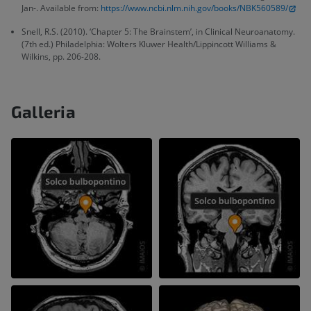
Jan-. Available from:
https://www.ncbi.nlm.nih.gov/books/NBK560589/
Snell, R.S. (2010). ‘Chapter 5: The Brainstem’, in Clinical Neuroanatomy.
(7th ed.) Philadelphia: Wolters Kluwer Health/Lippincott Williams &
Wilkins, pp. 206-208.
Galleria