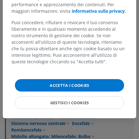
performance e apprezzamento dei contenuti. Per
maggiori informazioni, visita
informativa sulla privacy
.
Puoi concedere, rifiutare o revocare il tuo consenso
liberamente e in qualsiasi momento accedendo al
nostro strumento di gestione dei cookie. Se non
acconsenti all'utilizzo di queste tecnologie, riteniamo
che tu possa obiettare anche ogni cookie basato su un
interesse legittimo. Puoi acconsentire all'utilizzo di
queste tecnologie cliccando su "Accetta tutti".
Gerarchia anatomica
ACCETTA I COOKIES
Anatomia umana 2
GESTISCI I COOKIES
Anatomia umana 1
Anatomia sistemica
>
Sistema nervoso
>
Sistema nervoso centrale
>
Encefalo
>
Rombencefalo
>
Midollo allungato; Milencefalo; Bulbo
>