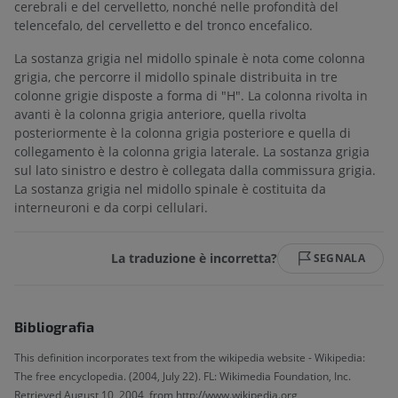
cerebrali e del cervelletto, nonché nelle profondità del
telencefalo, del cervelletto e del tronco encefalico.
La sostanza grigia nel midollo spinale è nota come colonna
grigia, che percorre il midollo spinale distribuita in tre
colonne grigie disposte a forma di "H". La colonna rivolta in
avanti è la colonna grigia anteriore, quella rivolta
posteriormente è la colonna grigia posteriore e quella di
collegamento è la colonna grigia laterale. La sostanza grigia
sul lato sinistro e destro è collegata dalla commissura grigia.
La sostanza grigia nel midollo spinale è costituita da
interneuroni e da corpi cellulari.
La traduzione è incorretta?
SEGNALA
Bibliografia
This definition incorporates text from the wikipedia website - Wikipedia:
The free encyclopedia. (2004, July 22). FL: Wikimedia Foundation, Inc.
Retrieved August 10, 2004, from http://www.wikipedia.org