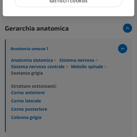
GESTISCI I COOKIES
Gerarchia anatomica
Anatomia umana 1
Anatomia sistemica
>
Sistema nervoso
>
Sistema nervoso centrale
>
Midollo spinale
>
Sostanza grigia
Strutture sottostanti:
Corno anteriore
Corno laterale
Corno posteriore
Colonna grigia