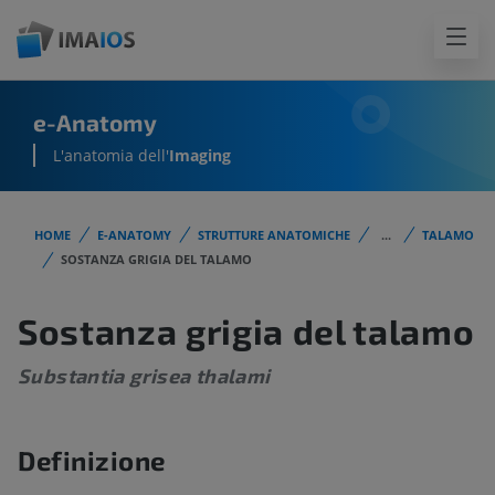
e-Anatomy
L'anatomia dell'
Imaging
HOME
E-ANATOMY
STRUTTURE ANATOMICHE
...
TALAMO
SOSTANZA GRIGIA DEL TALAMO
Sostanza grigia del talamo
Substantia grisea thalami
Definizione