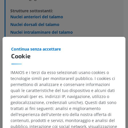
Strutture sottostanti:
Nuclei anteriori del talamo
Nuclei dorsali del talamo
Nuclei intralaminare del talamo
Nuclei mediali del talamo
Nuclei mediani del talamo
Continua senza accettare
Cookie
Nuclei posteriori del talamo
Nucleo reticolare del talamo
Nuclei ventrali del talamo
IMAIOS e i terzi da esso selezionati usano cookies o
tecnologie simili per monitorareil pubblico. I cookies ci
permettono di analizzare e conservare informazioni
quali le caratteristiche del tuo dispositivo e alcuni dati
personali (per es. indirizzi IP, navigazione, utilizzo o
Traduzioni
geolocalizzazione, credenziali uniche). Questi dati sono
trattati ai fini seguenti: analisi e miglioramento
dell'esperienza dell'utente e/o della nostra offerta di
contenuti, prodotti e servizi, monitoraggio e analisi del
pubblico, interazione coi social network, visualizzazione