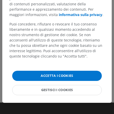
Hai notato un errore?
di contenuti personalizzati, valutazione della
Non esitare a suggerire una correzione, traduzione o
performance e apprezzamento dei contenuti. Per
un miglioramento dei contenuti.
maggiori informazioni, visita
informativa sulla privacy
.
Puoi concedere, rifiutare o revocare il tuo consenso
Segnala un problema
liberamente e in qualsiasi momento accedendo al
nostro strumento di gestione dei cookie. Se non
acconsenti all'utilizzo di queste tecnologie, riteniamo
SCARICA L'APP
che tu possa obiettare anche ogni cookie basato su un
interesse legittimo. Puoi acconsentire all'utilizzo di
queste tecnologie cliccando su "Accetta tutti".
ACCETTA I COOKIES
GESTISCI I COOKIES