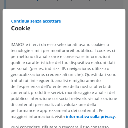
Strutture sottostanti:
Non sono presenti strutture
soggiacenti per questa parte anatomica
Continua senza accettare
Cookie
IMAIOS e i terzi da esso selezionati usano cookies o
Traduzioni
tecnologie simili per monitorareil pubblico. I cookies ci
permettono di analizzare e conservare informazioni
quali le caratteristiche del tuo dispositivo e alcuni dati
personali (per es. indirizzi IP, navigazione, utilizzo o
Hai notato un errore?
geolocalizzazione, credenziali uniche). Questi dati sono
trattati ai fini seguenti: analisi e miglioramento
Non esitare a suggerire una correzione, traduzione o
dell'esperienza dell'utente e/o della nostra offerta di
un miglioramento dei contenuti.
contenuti, prodotti e servizi, monitoraggio e analisi del
pubblico, interazione coi social network, visualizzazione
Segnala un problema
di contenuti personalizzati, valutazione della
performance e apprezzamento dei contenuti. Per
maggiori informazioni, visita
informativa sulla privacy
.
SCARICA L'APP
Puoi concedere, rifiutare o revocare il tuo consenso