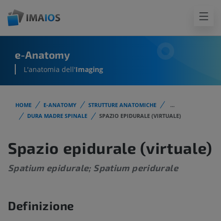
e-Anatomy
L'anatomia dell'
Imaging
HOME
E-ANATOMY
STRUTTURE ANATOMICHE
...
DURA MADRE SPINALE
SPAZIO EPIDURALE (VIRTUALE)
Spazio epidurale (virtuale)
Spatium epidurale; Spatium peridurale
Definizione