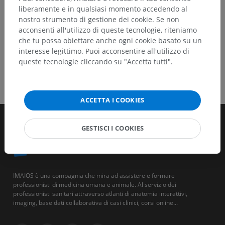
liberamente e in qualsiasi momento accedendo al
nostro strumento di gestione dei cookie. Se non
acconsenti all'utilizzo di queste tecnologie, riteniamo
che tu possa obiettare anche ogni cookie basato su un
interesse legittimo. Puoi acconsentire all'utilizzo di
queste tecnologie cliccando su "Accetta tutti".
ACCETTA I COOKIES
GESTISCI I COOKIES
IMAIOS è una compagnia che mira ad assistere e formare
professionisti di medicina umana e animale. Al servizio dei
professionisti sanitari attraverso atlanti di anatomia interattivi,
imaging, base dati collaborativa di casi clinici, corsi online...