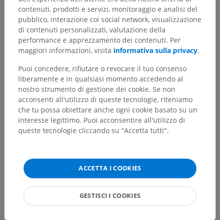
contenuti, prodotti e servizi, monitoraggio e analisi del
pubblico, interazione coi social network, visualizzazione
di contenuti personalizzati, valutazione della
performance e apprezzamento dei contenuti. Per
Hai notato un errore?
maggiori informazioni, visita
informativa sulla privacy
.
Non esitare a suggerire una correzione, traduzione o
Puoi concedere, rifiutare o revocare il tuo consenso
un miglioramento dei contenuti.
liberamente e in qualsiasi momento accedendo al
nostro strumento di gestione dei cookie. Se non
Segnala un problema
acconsenti all'utilizzo di queste tecnologie, riteniamo
che tu possa obiettare anche ogni cookie basato su un
interesse legittimo. Puoi acconsentire all'utilizzo di
SCARICA L'APP
queste tecnologie cliccando su "Accetta tutti".
ACCETTA I COOKIES
GESTISCI I COOKIES