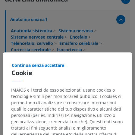
Anatomia umana 1
Anatomia sistemica
>
Sistema nervoso
>
Sistema nervoso centrale
>
Encefalo
>
Telencefalo; cervello
>
Emisfero cerebrale
>
Corteccia cerebrale
>
Isocorteccia
>
strati dell'isocorteccia
>
strato granulare interno [strato IV]
Continua senza accettare
Cookie
Strutture sottostanti:
Non sono presenti strutture
soggiacenti per questa parte anatomica
IMAIOS e i terzi da esso selezionati usano cookies o
tecnologie simili per monitorareil pubblico. I cookies ci
permettono di analizzare e conservare informazioni
quali le caratteristiche del tuo dispositivo e alcuni dati
Anatomia comparata negli animali
personali (per es. indirizzi IP, navigazione, utilizzo o
geolocalizzazione, credenziali uniche). Questi dati sono
trattati ai fini seguenti: analisi e miglioramento
Traduzioni
dell'esperienza dell'utente e/o della nostra offerta di