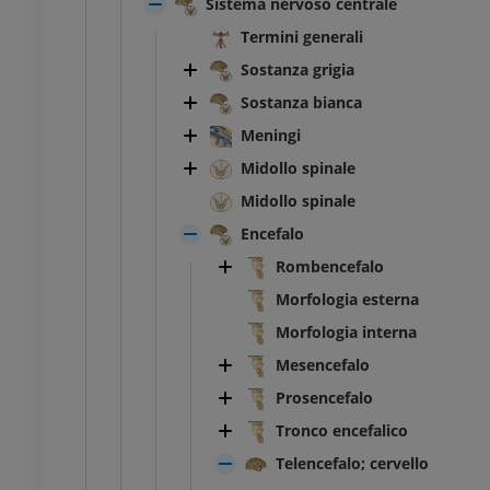
Sistema nervoso centrale
Termini generali
TARSO-PIEDE
Sostanza grigia
l ginocchio
RMN dell’astragalo
Sostanza bianca
RM
Meningi
UM
PREMIUM
Midollo spinale
afia TC del ginocchio
RMN dell’avampiede
Midollo spinale
afia
RM
Encefalo
UM
PREMIUM
Rombencefalo
Morfologia esterna
l’arto inferiore
RMN dell’arto inferiore
RM
Morfologia interna
UM
PREMIUM
Mesencefalo
Prosencefalo
afia dell’arto
Radiografia dell’arto
re
inferiore
Tronco encefalico
rafie
Radiografie
Telencefalo; cervello
ITO
GRATUITO