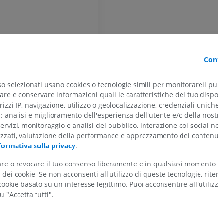
RMN della mano
RM
RMN del ginoc
RM
PREMIUM
PREMIUM
Radiografia dell’arto
Cont
superiore
Artrografia TC 
Radiografie
Artrografia
so selezionati usano cookies o tecnologie simili per monitorareil pub
PREMIUM
PREMIUM
re e conservare informazioni quali le caratteristiche del tuo dispos
rizzi IP, navigazione, utilizzo o geolocalizzazione, credenziali unich
Arto superiore
RMN della cavi
ti: analisi e miglioramento dell'esperienza dell'utente e/o della nost
Illustrazioni
retropiede
servizi, monitoraggio e analisi del pubblico, interazione coi social n
RM
PREMIUM
l'isocorteccia
izzati, valutazione della performance e apprezzamento dei contenu
PREMIUM
formativa sulla privacy
.
o molecolare [strato I]
Arteriografia dell'arto
o granulare esterno [strato II]
tare o revocare il tuo consenso liberamente e in qualsiasi momento
superiore
RMN dell’ava
Angiografia
RM
dei cookie. Se non acconsenti all'utilizzo di queste tecnologie, ri
o piramidale esterno [strato III]
ookie basato su un interesse legittimo. Puoi acconsentire all'utiliz
GRATUITO
PREMIUM
o granulare interno [strato IV]
u "Accetta tutti".
o piramidale interno [strato V]
Visible Human Project
CTA dell’arto i