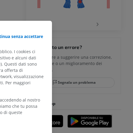
chio
‹
›
inua senza accettare
del ginocchio
Hai notato un errore?
blico. I cookies ci
Non esitare a suggerire una correzione,
itivo e alcuni dati
traduzione o un miglioramento dei
e). Questi dati sono
glia e del
contenuti.
ra offerta di
etwork, visualizzazione
Segnala un problema
ti. Per maggiori
 accedendo al nostro
mpiede
SCARICA L'APP
teniamo che tu possa
zo di queste
nferiore