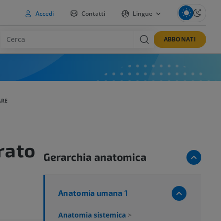
Accedi
Contatti
Lingue
ABBONATI
ARE
trato
Gerarchia anatomica
Anatomia umana 1
Anatomia sistemica
>