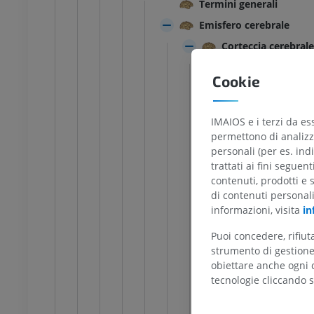
Termini generali
Emisfero cerebrale
feriore
Arto inferiore
azioni
Illustrazioni
Corteccia cerebrale
UM
PREMIUM
Arcicorteccia
Cookie
Paleocorteccia
TC di caviglia e piede
TC
Neocorteccia
IMAIOS e i terzi da es
PREMIUM
Allocorteccia
permettono di analizza
Mesocorteccia
personali (per es. indi
trattati ai fini seguen
Isocorteccia
contenuti, prodotti e 
strati del
di contenuti personal
informazioni, visita
in
strat
strat
Puoi concedere, rifiu
strumento di gestione 
strat
obiettare anche ogni c
strat
tecnologie cliccando s
strat