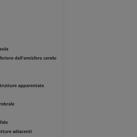
nsula
feriore dell'emisfero cerebrale
strutture apparentate
rebrale
falo
utture adiacenti