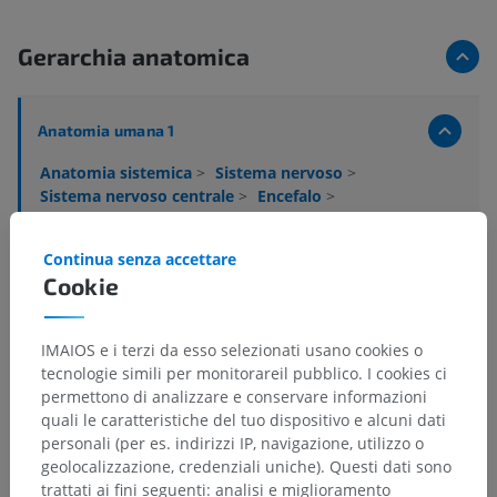
Gerarchia anatomica
Anatomia umana 1
Anatomia sistemica
>
Sistema nervoso
>
Sistema nervoso centrale
>
Encefalo
>
Prosencefalo
>
Diencefalo
>
Epitalamo
>
Tratto abenulo-interpeduncolare; fasciculo retro-
Continua senza accettare
flesso
Cookie
Strutture sottostanti:
Non sono presenti strutture
soggiacenti per questa parte anatomica
IMAIOS e i terzi da esso selezionati usano cookies o
tecnologie simili per monitorareil pubblico. I cookies ci
permettono di analizzare e conservare informazioni
quali le caratteristiche del tuo dispositivo e alcuni dati
personali (per es. indirizzi IP, navigazione, utilizzo o
Anatomia comparata negli animali
geolocalizzazione, credenziali uniche). Questi dati sono
trattati ai fini seguenti: analisi e miglioramento