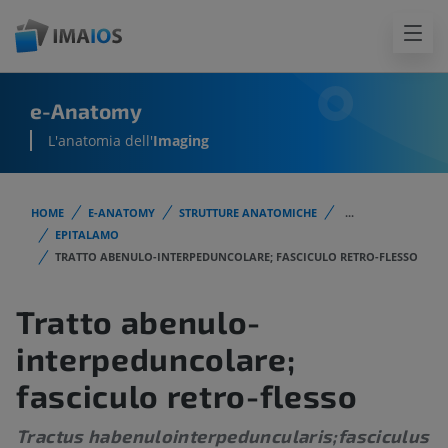
e-Anatomy
L'anatomia dell'
Imaging
HOME
E-ANATOMY
STRUTTURE ANATOMICHE
...
EPITALAMO
TRATTO ABENULO-INTERPEDUNCOLARE; FASCICULO RETRO-FLESSO
Tratto abenulo-
interpeduncolare;
fasciculo retro-flesso
Tractus habenulointerpeduncularis;fasciculus