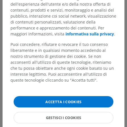
dell'esperienza dell'utente e/o della nostra offerta di
Traduzioni
contenuti, prodotti e servizi, monitoraggio e analisi del
pubblico, interazione coi social network, visualizzazione
di contenuti personalizzati, valutazione della
performance e apprezzamento dei contenuti. Per
maggiori informazioni, visita
informativa sulla privacy
.
Hai notato un errore?
Puoi concedere, rifiutare o revocare il tuo consenso
Non esitare a suggerire una correzione, traduzione o
liberamente e in qualsiasi momento accedendo al
un miglioramento dei contenuti.
nostro strumento di gestione dei cookie. Se non
acconsenti all'utilizzo di queste tecnologie, riteniamo
Segnala un problema
che tu possa obiettare anche ogni cookie basato su un
interesse legittimo. Puoi acconsentire all'utilizzo di
queste tecnologie cliccando su "Accetta tutti".
SCARICA L'APP
ACCETTA I COOKIES
GESTISCI I COOKIES