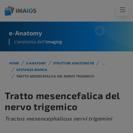
e-Anatomy
L'anatomia dell'
Imaging
HOME
E-ANATOMY
STRUTTURE ANATOMICHE
...
SOSTANZA BIANCA
TRATTO MESENCEFALICA DEL NERVO TRIGEMICO
Tratto mesencefalica del
nervo trigemico
Tractus mesencephalicus nervi trigemini