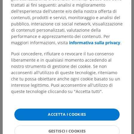
Anatomia comparata negli animali
trattati ai fini seguenti: analisi e miglioramento
dell'esperienza dell'utente e/o della nostra offerta di
contenuti, prodotti e servizi, monitoraggio e analisi del
Traduzioni
pubblico, interazione coi social network, visualizzazione
di contenuti personalizzati, valutazione della
performance e apprezzamento dei contenuti. Per
maggiori informazioni, visita
informativa sulla privacy
.
Hai notato un errore?
Puoi concedere, rifiutare o revocare il tuo consenso
liberamente e in qualsiasi momento accedendo al
Non esitare a suggerire una correzione, traduzione o
nostro strumento di gestione dei cookie. Se non
un miglioramento dei contenuti.
acconsenti all'utilizzo di queste tecnologie, riteniamo
che tu possa obiettare anche ogni cookie basato su un
Segnala un problema
interesse legittimo. Puoi acconsentire all'utilizzo di
queste tecnologie cliccando su "Accetta tutti".
SCARICA L'APP
ACCETTA I COOKIES
GESTISCI I COOKIES