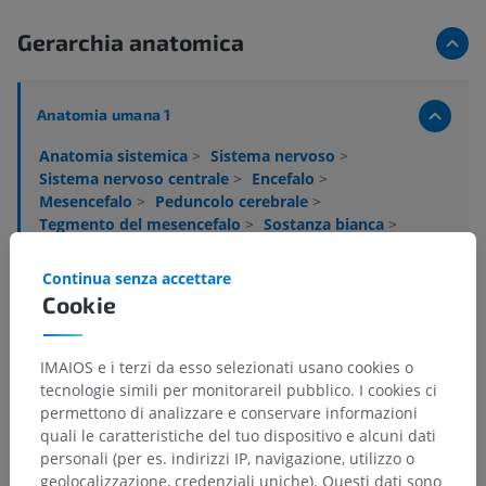
Gerarchia anatomica
Anatomia umana 1
Anatomia sistemica
>
Sistema nervoso
>
Sistema nervoso centrale
>
Encefalo
>
Mesencefalo
>
Peduncolo cerebrale
>
Tegmento del mesencefalo
>
Sostanza bianca
>
Tratto mesencefalica del nervo trigemico
Continua senza accettare
Strutture sottostanti:
Non sono presenti strutture
Cookie
soggiacenti per questa parte anatomica
IMAIOS e i terzi da esso selezionati usano cookies o
tecnologie simili per monitorareil pubblico. I cookies ci
Neuroanatomia umana
permettono di analizzare e conservare informazioni
quali le caratteristiche del tuo dispositivo e alcuni dati
personali (per es. indirizzi IP, navigazione, utilizzo o
geolocalizzazione, credenziali uniche). Questi dati sono