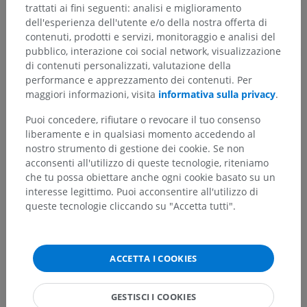
trattati ai fini seguenti: analisi e miglioramento
dell'esperienza dell'utente e/o della nostra offerta di
contenuti, prodotti e servizi, monitoraggio e analisi del
Traduzioni
pubblico, interazione coi social network, visualizzazione
di contenuti personalizzati, valutazione della
performance e apprezzamento dei contenuti. Per
maggiori informazioni, visita
informativa sulla privacy
.
Hai notato un errore?
Puoi concedere, rifiutare o revocare il tuo consenso
Non esitare a suggerire una correzione, traduzione o
liberamente e in qualsiasi momento accedendo al
un miglioramento dei contenuti.
nostro strumento di gestione dei cookie. Se non
acconsenti all'utilizzo di queste tecnologie, riteniamo
che tu possa obiettare anche ogni cookie basato su un
Segnala un problema
interesse legittimo. Puoi acconsentire all'utilizzo di
queste tecnologie cliccando su "Accetta tutti".
SCARICA L'APP
ACCETTA I COOKIES
GESTISCI I COOKIES