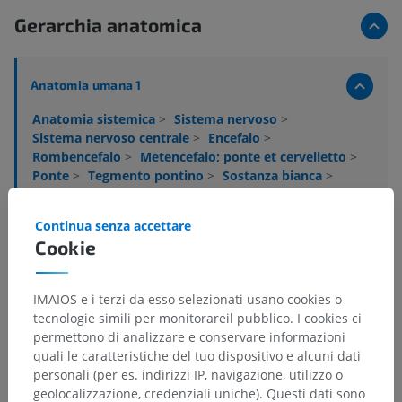
Gerarchia anatomica
Anatomia umana 1
Anatomia sistemica
>
Sistema nervoso
>
Sistema nervoso centrale
>
Encefalo
>
Rombencefalo
>
Metencefalo; ponte et cervelletto
>
Ponte
>
Tegmento pontino
>
Sostanza bianca
>
Tratto rubro-spinale
Continua senza accettare
Strutture sottostanti:
Non sono presenti strutture
Cookie
soggiacenti per questa parte anatomica
IMAIOS e i terzi da esso selezionati usano cookies o
Neuroanatomia umana
tecnologie simili per monitorareil pubblico. I cookies ci
permettono di analizzare e conservare informazioni
quali le caratteristiche del tuo dispositivo e alcuni dati
personali (per es. indirizzi IP, navigazione, utilizzo o
geolocalizzazione, credenziali uniche). Questi dati sono
Anatomia comparata negli animali