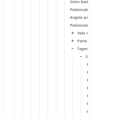
Solco basilare
Pedunculo cerebelloso m
Angolo pontocerebellare
Pedunculo cerebelloso su
Velo midollare superi
Parte basilare del pon
Tegmento pontino
Sostanza bianca
Rafe del ponte
Fascio longitudi
Fascio longitudin
Fibre pretetto-ol
Fibre tetto-olivar
Fibre tetto-retico
Lemnisco spinale