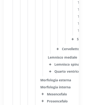
Tratto interstizi
Tratto rubro-pon
Tratto rubro-spi
Tratto tetto-bul
Tratto tetto-pon
Sostanza grigia
Cervelletto
Lemnisco mediale
Lemnisco spinale; Tratto antero
Quarto ventricolo
Morfologia esterna
Morfologia interna
Mesencefalo
Prosencefalo