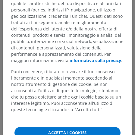
quali le caratteristiche del tuo dispositivo e alcuni dati
personali (per es. indirizzi IP, navigazione, utilizzo o
geolocalizzazione, credenziali uniche). Questi dati sono
trattati ai fini seguenti: analisi e miglioramento
dell'esperienza dell'utente e/o della nostra offerta di
contenuti, prodotti e servizi, monitoraggio e analisi del
pubblico, interazione coi social network, visualizzazione
di contenuti personalizzati, valutazione della
performance e apprezzamento dei contenuti. Per
maggiori informazioni, visita
informativa sulla privacy
.
Puoi concedere, rifiutare o revocare il tuo consenso
liberamente e in qualsiasi momento accedendo al
Gerarchia anatomica
nostro strumento di gestione dei cookie. Se non
acconsenti all'utilizzo di queste tecnologie, riteniamo
che tu possa obiettare anche ogni cookie basato su un
Anatomia umana 1
interesse legittimo. Puoi acconsentire all'utilizzo di
queste tecnologie cliccando su "Accetta tutti".
Anatomia sistemica
>
Sistema nervoso
>
Sistema nervoso centrale
>
Encefalo
>
Tronco encefalico
>
Tratto tetto-spinale
ACCETTA I COOKIES