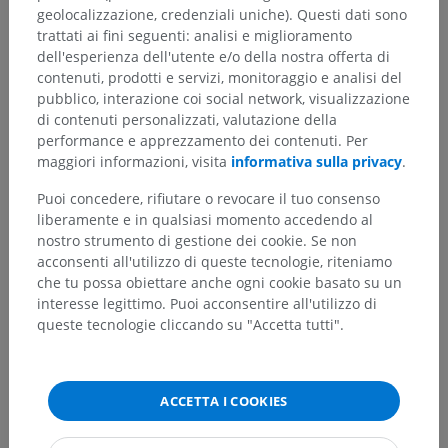
geolocalizzazione, credenziali uniche). Questi dati sono
trattati ai fini seguenti: analisi e miglioramento
dell'esperienza dell'utente e/o della nostra offerta di
contenuti, prodotti e servizi, monitoraggio e analisi del
pubblico, interazione coi social network, visualizzazione
di contenuti personalizzati, valutazione della
performance e apprezzamento dei contenuti. Per
maggiori informazioni, visita
informativa sulla privacy
.
Puoi concedere, rifiutare o revocare il tuo consenso
liberamente e in qualsiasi momento accedendo al
nostro strumento di gestione dei cookie. Se non
acconsenti all'utilizzo di queste tecnologie, riteniamo
Gerarchia anatomica
che tu possa obiettare anche ogni cookie basato su un
interesse legittimo. Puoi acconsentire all'utilizzo di
queste tecnologie cliccando su "Accetta tutti".
Anatomia umana 1
Anatomia sistemica
>
Apparato cardiovascolare
>
Tronchi e dotti linfatici
>
Tronc bronco-mediastinale
ACCETTA I COOKIES
Strutture sottostanti:
Non sono presenti strutture