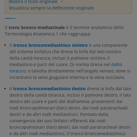
Mostra il testo originale
Visualizza sempre la definizione originale
Il
tronc bronco-mediastinale
è il termine anatomico della
Terminologia Anatomica 1 che raggruppa:
Il
tronco broncomediastinico sinistro
è una componente
del sistema linfatico che drena la linfa dal lato sinistro
della cavità toracica, inclusi il polmone sinistro, il
mediastino e parti del cuore. Di norma drena nel
dotto
toracico
, o talvolta direttamente nell'angolo venoso, dove si
incontrano la vena giugulare interna e la vena succlavia.
Il
tronco broncomediastinico destro
drena la linfa dal lato
destro della cavità toracica, inclusi il polmone destro, il lato
destro del cuore e parti del diaframma, provenienti dai
nodi broncopolmonari (ilari) destri, dai nodi paratracheali
destri e da altri nodi mediastinici. Formato dalla
convergenza dei vasi linfatici efferenti dai nodi
broncopolmonari (ilari) destri, dai nodi paratracheali destri
e da altri nodi mediastinici, il tronco broncomediastinico