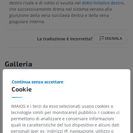
destro risale e di solito si svuota nel
dotto linfatico destro
,
che successivamente drena nel sistema venoso alla
giunzione della vena succlavia destra e della vena
giugulare interna.
La traduzione è incorretta?
SEGNALA
Galleria
Continua senza accettare
Cookie
IMAIOS e i terzi da esso selezionati usano cookies o
tecnologie simili per monitorareil pubblico. I cookies ci
permettono di analizzare e conservare informazioni
quali le caratteristiche del tuo dispositivo e alcuni dati
personali (per es. indirizzi IP, navigazione, utilizzo o