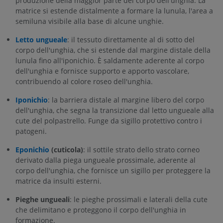
produzione della maggior parte del corpo dell'unghia. La
matrice si estende distalmente a formare la lunula, l'area a
semiluna visibile alla base di alcune unghie.
Letto ungueale
: il tessuto direttamente al di sotto del
corpo dell'unghia, che si estende dal margine distale della
lunula fino all'iponichio. È saldamente aderente al corpo
dell'unghia e fornisce supporto e apporto vascolare,
contribuendo al colore roseo dell'unghia.
Iponichio
: la barriera distale al margine libero del corpo
dell'unghia, che segna la transizione dal letto ungueale alla
cute del polpastrello. Funge da sigillo protettivo contro i
patogeni.
Eponichio
(cuticola)
: il sottile strato dello strato corneo
derivato dalla piega ungueale prossimale, aderente al
corpo dell'unghia, che fornisce un sigillo per proteggere la
matrice da insulti esterni.
Pieghe ungueali
: le pieghe prossimali e laterali della cute
che delimitano e proteggono il corpo dell'unghia in
formazione.