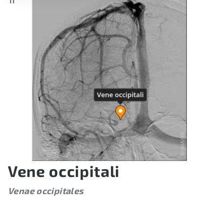
Vene occipitali
Venae occipitales