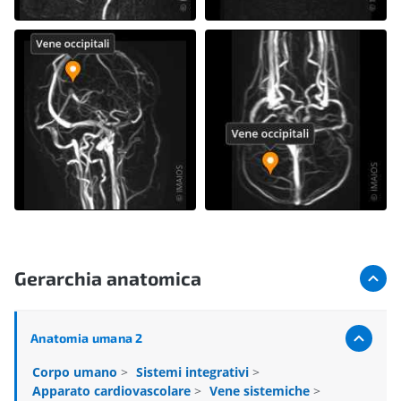
Gerarchia anatomica
Anatomia umana 2
Corpo umano
>
Sistemi integrativi
>
Apparato cardiovascolare
>
Vene sistemiche
>