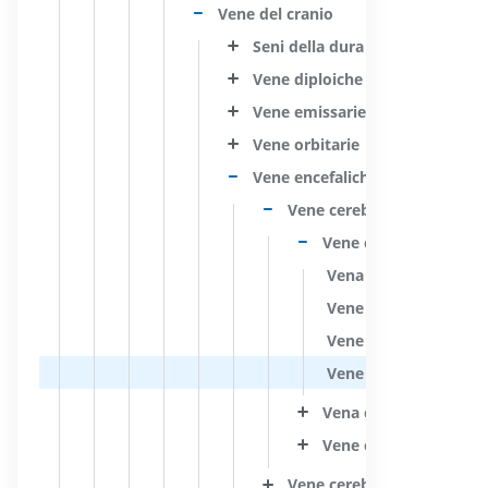
Vene del cranio
Seni della dura madre
Vene diploiche
Vene emissarie
Vene orbitarie
Vene encefaliche
Vene cerebrali superficiali
Vene cerebrali superio
Vena prefrontale
Vene frontali
Vene parietali
Vene occipitali
Vena cerebrale superf
Vene cerebrali inferior
Vene cerebrali profonde