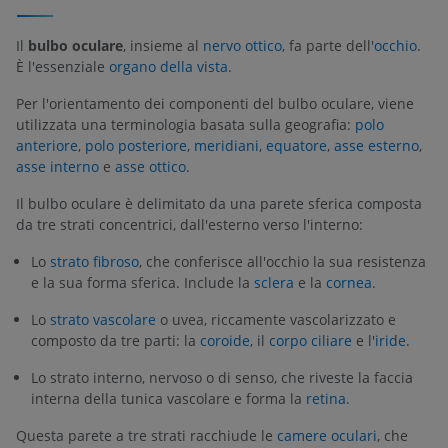
Il
bulbo oculare
, insieme al
nervo ottico
, fa parte dell'
occhio
.
È l'essenziale
organo della vista
.
Per l'orientamento dei componenti del bulbo oculare, viene
utilizzata una terminologia basata sulla geografia:
polo
anteriore
,
polo posteriore
,
meridiani
,
equatore
,
asse esterno
,
asse interno
e
asse ottico
.
Il bulbo oculare è delimitato da una parete sferica composta
da tre strati concentrici, dall'esterno verso l'interno:
Lo
strato fibroso
, che conferisce all'occhio la sua resistenza
e la sua forma sferica. Include la
sclera
e la
cornea
.
Lo
strato vascolare
o uvea, riccamente vascolarizzato e
composto da tre parti: la
coroide
, il
corpo ciliare
e l'
iride
.
Lo strato interno, nervoso o di senso, che riveste la faccia
interna della tunica vascolare e forma la
retina
.
Questa parete a tre strati racchiude le
camere oculari
, che