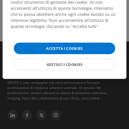
nostro strumento di gestione dei cookie. Se non
acconsenti all'utilizzo di queste tecnologie, riteniamo
che tu possa obiettare anche ogni cookie basato su un
interesse legittimo. Puoi acconsentire all'utilizzo di
queste tecnologie cliccando su "Accetta tutti".
ACCETTA I COOKIES
GESTISCI I COOKIES
IMAIOS è una compagnia che mira ad assistere e formare
professionisti di medicina umana e animale. Al servizio dei
professionisti sanitari attraverso atlanti di anatomia interattivi,
imaging, base dati collaborativa di casi clinici, corsi online...