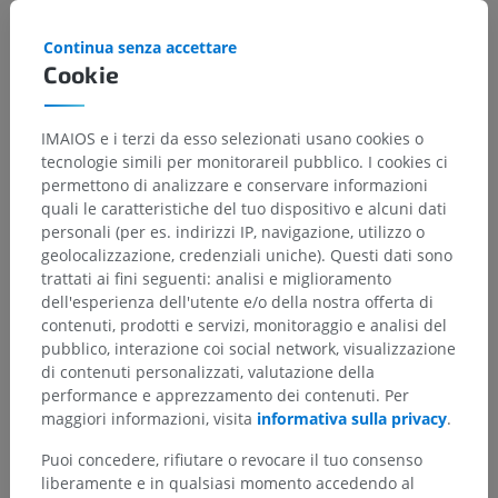
Continua senza accettare
Cookie
Traduzioni
IMAIOS e i terzi da esso selezionati usano cookies o
tecnologie simili per monitorareil pubblico. I cookies ci
permettono di analizzare e conservare informazioni
quali le caratteristiche del tuo dispositivo e alcuni dati
Hai notato un errore?
personali (per es. indirizzi IP, navigazione, utilizzo o
Non esitare a suggerire una correzione, traduzione o
geolocalizzazione, credenziali uniche). Questi dati sono
un miglioramento dei contenuti.
trattati ai fini seguenti: analisi e miglioramento
dell'esperienza dell'utente e/o della nostra offerta di
Segnala un problema
contenuti, prodotti e servizi, monitoraggio e analisi del
pubblico, interazione coi social network, visualizzazione
di contenuti personalizzati, valutazione della
performance e apprezzamento dei contenuti. Per
SCARICA L'APP
maggiori informazioni, visita
informativa sulla privacy
.
Puoi concedere, rifiutare o revocare il tuo consenso
liberamente e in qualsiasi momento accedendo al