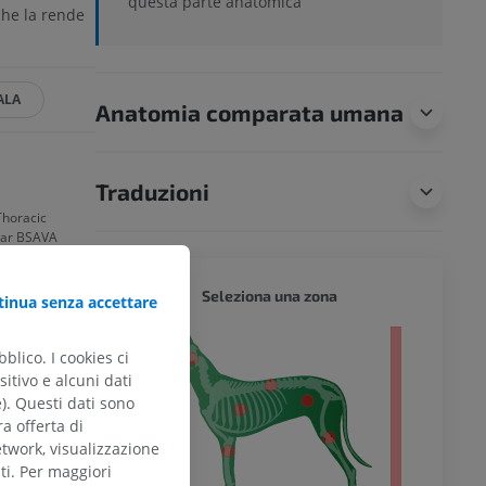
questa parte anatomica
 che la rende
ALA
Anatomia comparata umana
Traduzioni
Thoracic
Haar BSAVA
CANE -
, Tobias
Seleziona una zona
inua senza accettare
 ISBN:
tero
blico. I cookies ci
itivo e alcuni dati
e). Questi dati sono
ra offerta di
etwork, visualizzazione
ti. Per maggiori