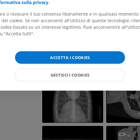
formativa sulla privacy
.
GRATUITO
tare o revocare il tuo consenso liberamente e in qualsiasi momento
Cavallo - carpo
dei cookie. Se non acconsenti all'utilizzo di queste tecnologie, ri
TC
ookie basato su un interesse legittimo. Puoi acconsentire all'utiliz
PREMIUM
u "Accetta tutti".
Cavallo – Miologia
Illustrazioni
ACCETTA I COOKIES
PREMIUM
GESTISCI I COOKIES
Cavallo - Dita
RM
PREMIUM
Cavallo – Dito e Zoccolo
Illustrazioni
PREMIUM
Cavallo - Testa