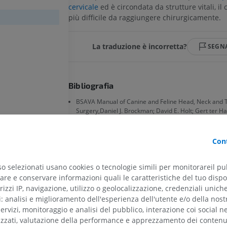
cervicale
ed è circondata da strutture vitali, il
più difficile da raggiungere chirurgicamente.
La traduzione è incorretta?
SEGN
Bibliografia
BSAVA Manual of Canine and Feline Head, Neck and 
Surgery,Daniel J. Brockman; David E. Holt; Gert ter 
(2014). 2nd Edition. ISBN: 9781910443347
CAVALLO
TOPO
BSAVA Manual of Canine and Feline Thoracic Imaging
Cont
Schwarz; Peter V. Scrivani, BSAVA (2024). 2nd Edition.
9781910443934
Cavallo - Osteologia
Topo - Corpo in
so selezionati usano cookies o tecnologie simili per monitorareil pub
Illustrazioni
TC
re e conservare informazioni quali le caratteristiche del tuo dispos
PREMIUM
GRATUITO
rizzi IP, navigazione, utilizzo o geolocalizzazione, credenziali unich
Galleria
ti: analisi e miglioramento dell'esperienza dell'utente e/o della nost
servizi, monitoraggio e analisi del pubblico, interazione coi social n
Cavallo - Osteologia
Radiografie
izzati, valutazione della performance e apprezzamento dei contenu