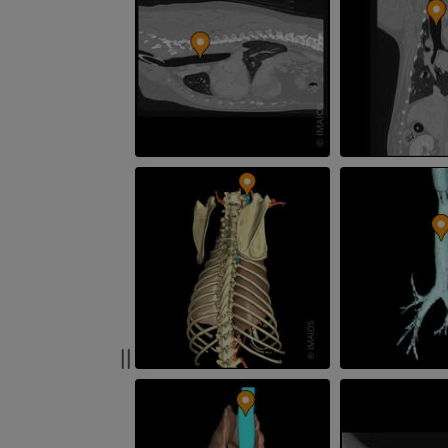
TC
PREMIUM
Cavallo - Denti
Illustrazioni
GRATUITO