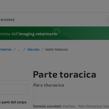
RISORSE
tomia dell'
imaging veterinario
TOMICHE
...
TRACHEA
PARTE TORACICA
Parte toracica
Pars thoracica
e parti del corpo
Termini correlati:
trachea - Pars thoracica; tra