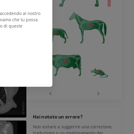
 accedendo al nostro
teniamo che tu possa
zo di queste
‹
›
Hai notato un errore?
Non esitare a suggerire una correzione,
traduzione o un miglioramento dei