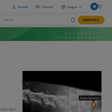
Accedi
Contatti
Lingue
ABBONATI
chea: Pars