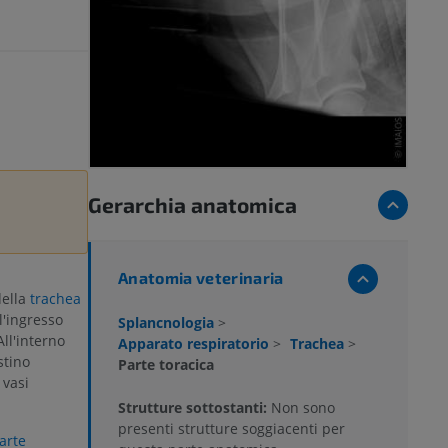
Gerarchia anatomica
Anatomia veterinaria
della
trachea
l'ingresso
Splancnologia
>
 All'interno
Apparato respiratorio
>
Trachea
>
stino
Parte toracica
 vasi
Strutture sottostanti:
Non sono
presenti strutture soggiacenti per
arte