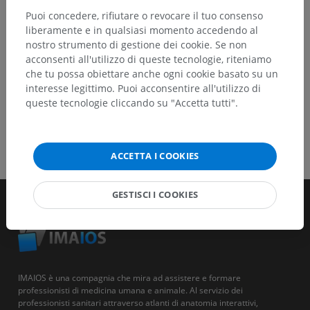
Puoi concedere, rifiutare o revocare il tuo consenso
SCARICA L'APP
liberamente e in qualsiasi momento accedendo al
nostro strumento di gestione dei cookie. Se non
acconsenti all'utilizzo di queste tecnologie, riteniamo
che tu possa obiettare anche ogni cookie basato su un
interesse legittimo. Puoi acconsentire all'utilizzo di
queste tecnologie cliccando su "Accetta tutti".
ACCETTA I COOKIES
GESTISCI I COOKIES
IMAIOS è una compagnia che mira ad assistere e formare
professionisti di medicina umana e animale. Al servizio dei
professionisti sanitari attraverso atlanti di anatomia interattivi,