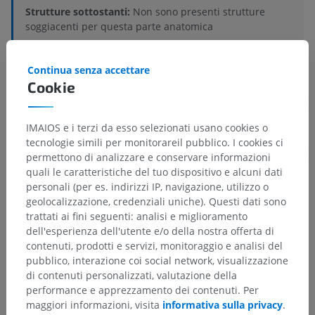
Strutture sottostanti:
Non sono presenti strutture
soggiacenti per questa parte anatomica
Continua senza accettare
Cookie
Anatomia comparata umana
IMAIOS e i terzi da esso selezionati usano cookies o
tecnologie simili per monitorareil pubblico. I cookies ci
Traduzioni
permettono di analizzare e conservare informazioni
quali le caratteristiche del tuo dispositivo e alcuni dati
personali (per es. indirizzi IP, navigazione, utilizzo o
geolocalizzazione, credenziali uniche). Questi dati sono
Hai notato un errore?
trattati ai fini seguenti: analisi e miglioramento
dell'esperienza dell'utente e/o della nostra offerta di
Non esitare a suggerire una correzione, traduzione o
contenuti, prodotti e servizi, monitoraggio e analisi del
un miglioramento dei contenuti.
pubblico, interazione coi social network, visualizzazione
di contenuti personalizzati, valutazione della
Segnala un problema
performance e apprezzamento dei contenuti. Per
maggiori informazioni, visita
informativa sulla privacy
.