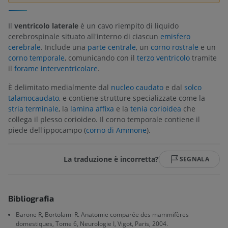
Il
ventricolo laterale
è un cavo riempito di liquido
cerebrospinale situato all'interno di ciascun
emisfero
cerebrale
. Include una
parte centrale
, un
corno rostrale
e un
corno temporale
, comunicando con il
terzo ventricolo
tramite
il
forame interventricolare
.
È delimitato medialmente dal
nucleo caudato
e dal
solco
talamocaudato
, e contiene strutture specializzate come la
stria terminale
, la
lamina affixa
e la
tenia corioidea
che
collega il plesso corioideo. Il corno temporale contiene il
piede dell'ippocampo (
corno di Ammone
).
La traduzione è incorretta?
SEGNALA
Bibliografia
Barone R, Bortolami R. Anatomie comparée des mammifères
domestiques, Tome 6, Neurologie I, Vigot, Paris, 2004.