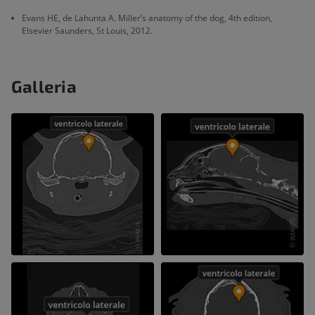
Evans HE, de Lahunta A. Miller’s anatomy of the dog, 4th edition,
Elsevier Saunders, St Louis, 2012.
Galleria