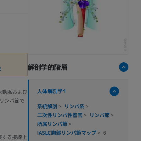
解剖学的階層
示
人体解剖学1
大動脈および
リンパ節で
系統解剖
>
リンパ系
>
二次性リンパ性器官
>
リンパ節
>
所属リンパ節
>
IASLC胸部リンパ節マップ
>
6
接する接線上