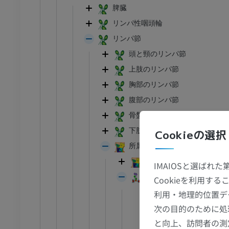
脾臓
リンパ性咽頭輪
リンパ節
頭と頸のリンパ節
上肢のリンパ節
胸部のリンパ節
腹部のリンパ節
骨盤のリンパ節
下肢のリンパ節
Cookieの選択
足首 - 足
所属リンパ節
I
足根MRI
頸部リンパ節
IMAIOSと選ばれ
MRI
IASLC胸部リンパ節マッ
Cookieを利用
アム
プレミアム
10L-11L : 左肺門
利用・地理的位置デ
次の目的のために処
10L - 左肺門リンパ
CT関節造影
前足MRI
と向上、訪問者の測
10R-11R : 右肺