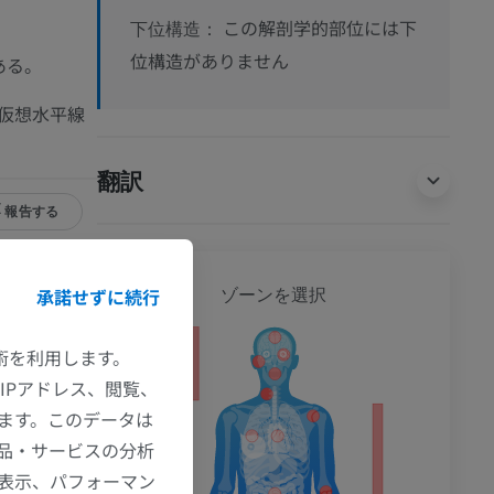
この解剖学的部位には下
下位構造：
位構造がありません
ある。
仮想水平線
翻訳
報告する
全身
ゾーンを選択
承諾せずに続行
技術を利用します。
ション
g Cancer (IASLC)
IPアドレス、閲覧、
ustration
ます。このデータは
, Richard L.
品・サービスの分析
RadioGraphics
の表示、パフォーマン