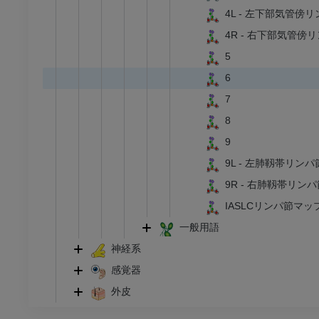
4L - 左下部気管傍
プレミアム
4R - 右下部気管傍
5
6
7
8
9
9L - 左肺靱帯リンパ
9R - 右肺靱帯リンパ
IASLCリンパ節マ
一般用語
神経系
感覚器
外皮