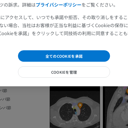
MRI
X線画像
ツの訴求。詳細は
プライバシーポリシー
をご覧ください。
節
プレミアム
無料
節
ギャラリー
ツールにアクセスして、いつでも承諾や拒否、その取り消しをする
節
手関節MRI
下肢MRI
ない場合、当社はお客様が正当な利益に基づくCookieの保存
周囲リンパ節
MRI
MRI
Cookieを承諾」をクリックして同技術の利用に同意すること
周囲リンパ節
プレミアム
プレミアム
支周囲リンパ節
肘関節MRI
股関節MRI
全てのCOOKIEを承諾
支周囲リンパ節
MRI
MRI
管支周囲リンパ節
COOKIEを管理
プレミアム
プレミアム
管支周囲リンパ節
パ節
手部MRI
膝 MRI
ンパ節
MRI
MRI
リンパ節
プレミアム
プレミアム
リンパ節
上肢X線
膝関節CT関
X線画像
CT関節造影