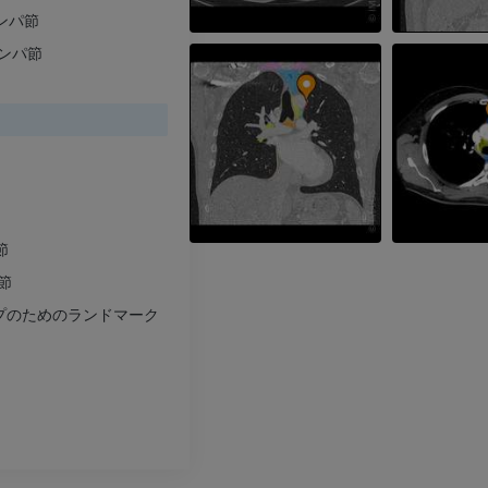
リンパ節
プレミアム
プレミアム
リンパ節
上肢
足関節・後足
イラストレーション
MRI
プレミアム
プレミアム
上肢動脈造影
前足MRI
血管造影
MRI
節
無料
プレミアム
節
ップのためのランドマーク
Visible Human Project
下肢CTA
写真
CT
プレミアム
プレミアム
下腿（動脈・
CT