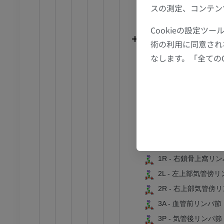
節造影
MRI
スの測定、コンテン
10R - 右肺門リンパ
アム
プレミアム
11L - 左葉間リンパ
Cookieの設定
11R - 右葉間リンパ
RI
下肢MRI
術の利用に同意され
12L - 左葉気管支
MRI
なします。「全ての
12R - 右葉気管支
アム
プレミアム
13L - 左区域気管
線
下肢X線
13R - 右区域気管
像
X線画像
14L - 左亜区域気
無料
14R - 右亜区域気
1L - 左鎖骨上窩リン
下肢
1R - 右鎖骨上窩リ
トレーション
イラストレーション
2L - 左上部気管傍
アム
プレミアム
2R - 右上部気管傍
3A - 血管前リンパ節
足根および足部のCT
3P - 気管後リンパ節
CT