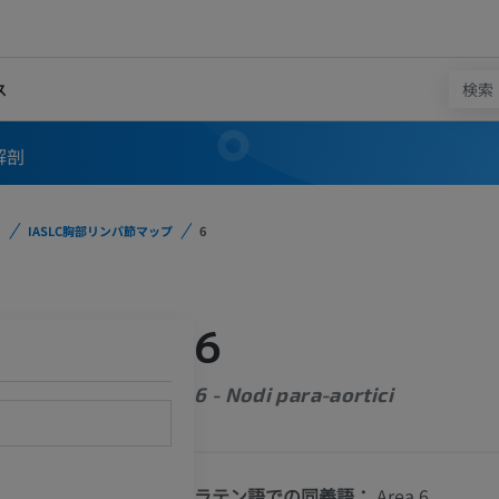
ス
解剖
IASLC胸部リンパ節マップ
6
6
6 - Nodi para-aortici
ラテン語での同義語：
Area 6