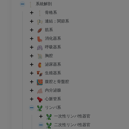
系統解剖
骨格系
連結；関節系
筋系
消化器系
呼吸器系
胸腔
泌尿器系
生殖器系
腹腔と骨盤腔
内分泌腺
心脈管系
リンパ系
一次性リンパ性器官
二次性リンパ性器官