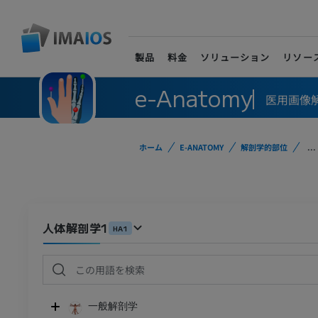
製品
料金
ソリューション
リソー
e-Anatomy
医用画像
ホーム
E-ANATOMY
解剖学的部位
...
人体解剖学1
HA1
一般解剖学