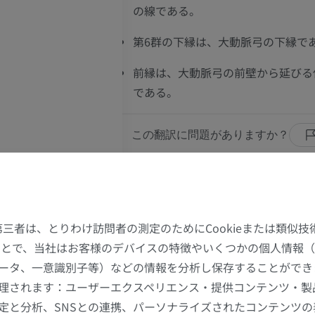
の線である。
第6群の下縁は、大動脈弓の下縁で
前縁は、大動脈弓の前壁から延びる
である。
この翻訳に問題がありますか？
上肢
下肢
参考文献
IASLC lymph node map
.
https://www.iaslc
上肢MRI
下肢
た第三者は、とりわけ訪問者の測定のためにCookieまたは類似
MRI
イラストレー
International Association for the Study of Lun
プ
することで、当社はお客様のデバイスの特徴やいくつかの個人情報（
Lymph Node Map: Radiologic Review with CT Ill
プレミアム
プレミアム
・葉間リンパ節
ータ、一意識別子等）などの情報を分析し保存することができ
Ahmed H. ElSherief, Charles T. Lau, Carol C. Wu
理されます：ユーザーエクスペリエンス・提供コンテンツ・製
Drake, Gerald F. Abbott, and Thomas W. Rice 
節
肩関節MRI
下肢X線
2014 34:6, 16801691
定と分析、SNSとの連携、パーソナライズされたコンテンツ
門・葉間リンパ節