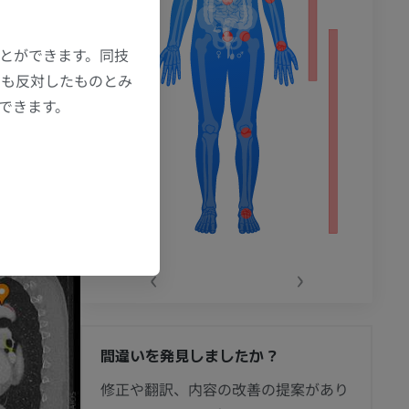
ことができます。同技
にも反対したものとみ
もできます。
‹
›
間違いを発見しましたか？
節造影
修正や翻訳、内容の改善の提案があり