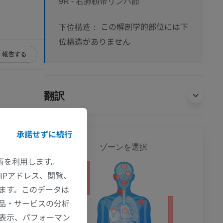
9R - 右肺靱帯リンパ節
この解剖学的部位には下
下位構造：
位構造がありません
報告する
翻訳
g Cancer (IASLC)
承諾せずに続行
ustration
全身
ゾーンを選択
, Richard L.
技術を利用します。
RadioGraphics
IPアドレス、閲覧、
ション
ます。このデータは
品・サービスの分析
の表示、パフォーマン