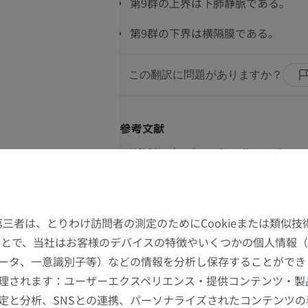
第9群の上界は下肺静脈である。
第9群の下界は横隔膜である。
この翻訳に問題がありますか？
参考文献
IASLC lymph node map
.
https://www.iaslc
International Association for the Study of Lun
Lymph Node Map: Radiologic Review with CT Ill
上肢
下肢
Ahmed H. ElSherief, Charles T. Lau, Carol C. Wu
た第三者は、とりわけ訪問者の測定のためにCookieまたは類似
Drake, Gerald F. Abbott, and Thomas W. Rice 
上肢MRI
下肢
2014 34:6, 16801691
プ
することで、当社はお客様のデバイスの特徴やいくつかの個人情報（
MRI
イラストレー
・葉間リンパ節
ータ、一意識別子等）などの情報を分析し保存することができ
プレミアム
プレミアム
理されます：ユーザーエクスペリエンス・提供コンテンツ・製
節
ギャラリー
定と分析、SNSとの連携、パーソナライズされたコンテンツ
門・葉間リンパ節