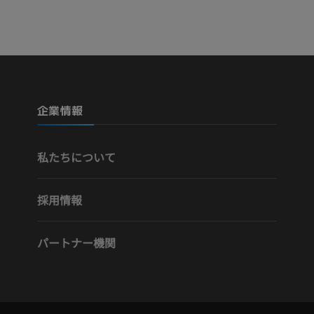
CT
無料
下肢動脈造影
血管造影
企業情報
無料
私たちについて
採用情報
パートナー機関