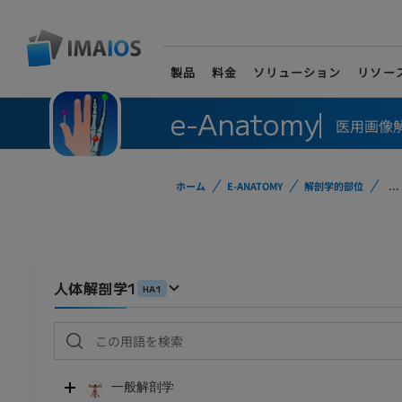
製品
料金
ソリューション
リソー
e-Anatomy
医用画像
ホーム
E-ANATOMY
解剖学的部位
...
人体解剖学1
HA1
一般解剖学