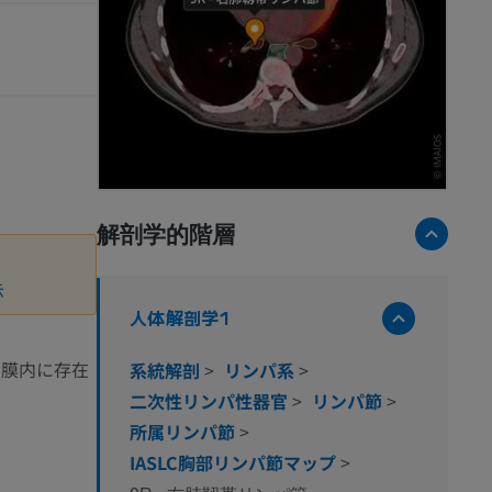
解剖学的階層
示
人体解剖学1
間膜内に存在
系統解剖
>
リンパ系
>
二次性リンパ性器官
>
リンパ節
>
所属リンパ節
>
IASLC胸部リンパ節マップ
>