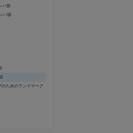
上肢X線
膝関節CT関
リンパ節
X線画像
CT関節造影
リンパ節
プレミアム
プレミアム
上肢
足関節・後足
イラストレーション
MRI
プレミアム
プレミアム
上肢動脈造影
前足MRI
節
血管造影
MRI
節
無料
プレミアム
ップのためのランドマーク
Visible Human Project
下肢CTA
写真
CT
プレミアム
プレミアム
下腿（動脈・