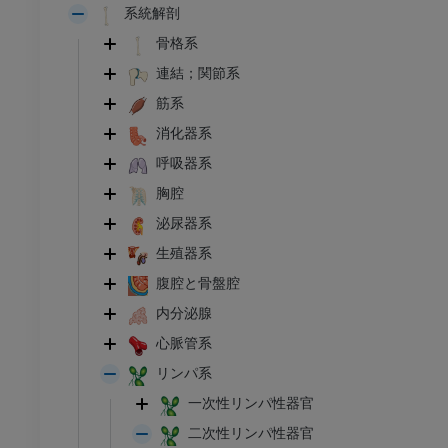
系統解剖
骨格系
連結；関節系
筋系
消化器系
呼吸器系
胸腔
泌尿器系
生殖器系
腹腔と骨盤腔
内分泌腺
心脈管系
リンパ系
一次性リンパ性器官
二次性リンパ性器官