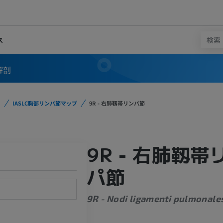
ス
解剖
IASLC胸部リンパ節マップ
9R - 右肺靱帯リンパ節
9R - 右肺靱帯
パ節
9R - Nodi ligamenti pulmonales