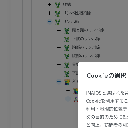
脾臓
リンパ性咽頭輪
リンパ節
頭と頸のリンパ節
上肢のリンパ節
胸部のリンパ節
腹部のリンパ節
骨盤のリンパ節
下肢のリンパ節
Cookieの選択
足首 - 足
所属リンパ節
頸部リンパ節
IMAIOSと選ばれ
I
足根MRI
IASLC胸部リンパ節マッ
Cookieを利用
MRI
10L-11L : 左肺門
利用・地理的位置デ
アム
プレミアム
次の目的のために処
10L - 左肺門リンパ
と向上、訪問者の測
10R-11R : 右肺