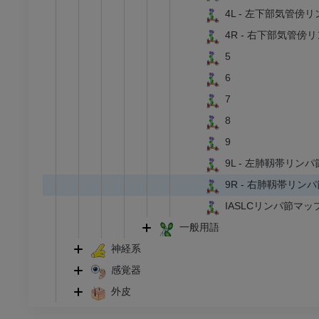
足根および足部のCT
4L - 左下部気管傍
CT
4R - 右下部気管傍
プレミアム
5
6
7
8
9
9L - 左肺靱帯リンパ
9R - 右肺靱帯リンパ
IASLCリンパ節マ
一般用語
神経系
感覚器
外皮