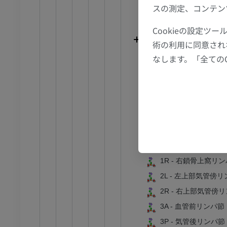
CT関節造影
前足MRI
スの測定、コンテン
10R - 右肺門リンパ
節造影
MRI
11L - 左葉間リンパ
Cookieの設定
アム
プレミアム
11R - 右葉間リンパ
術の利用に同意され
12L - 左葉気管支
RI
下肢MRI
なします。「全ての
MRI
12R - 右葉気管支
13L - 左区域気管
アム
プレミアム
13R - 右区域気管
線
下肢X線
14L - 左亜区域気
像
X線画像
14R - 右亜区域気
無料
1L - 左鎖骨上窩リン
1R - 右鎖骨上窩リ
下肢
2L - 左上部気管傍
トレーション
イラストレーション
2R - 右上部気管傍
アム
プレミアム
3A - 血管前リンパ節
3P - 気管後リンパ節