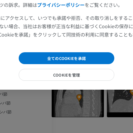
肩関節MRI
下肢X線
ツの訴求。詳細は
プライバシーポリシー
をご覧ください。
節
MRI
X線画像
節
ツールにアクセスして、いつでも承諾や拒否、その取り消しをする
プレミアム
無料
節
ない場合、当社はお客様が正当な利益に基づくCookieの保存
周囲リンパ節
手関節MRI
下肢MRI
Cookieを承諾」をクリックして同技術の利用に同意すること
MRI
MRI
周囲リンパ節
支周囲リンパ節
プレミアム
プレミアム
全てのCOOKIEを承諾
支周囲リンパ節
肘関節MRI
股関節MRI
管支周囲リンパ節
MRI
MRI
COOKIEを管理
管支周囲リンパ節
プレミアム
プレミアム
パ節
ンパ節
手部MRI
膝 MRI
リンパ節
MRI
MRI
リンパ節
プレミアム
プレミアム