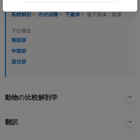
人体解剖学1
系統解剖
>
内分泌腺
>
下垂体
>
腺下垂体；前葉
下位構造：
隆起部
中間部
遠位部
動物の比較解剖学
翻訳