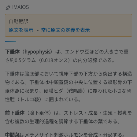
IMAIOS
自動翻訳
原文を表示
常に原文の定義を表示
下垂体
（
hypophysis
）は、エンドウ豆ほどの大きさで重
さ約0.5グラム（0.018オンス）の内分泌腺である。
下垂体は脳底部において視床下部の下方から突出する構造
物である。下垂体は中頭蓋窩の中央に位置する蝶形骨の下
垂体窩に収まり、硬膜ヒダ（鞍隔膜）に覆われた小さな骨
性腔（トルコ鞍）に囲まれている。
前下垂体
（腺下垂体）は、ストレス・成長・生殖・授乳を
含む複数の生理的過程を調節する下垂体の葉である。
中間葉
はメラノサイト刺激ホルモンを合成・分泌する。