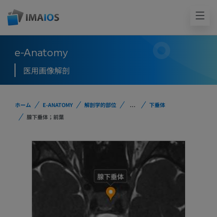
e-Anatomy
医用画像解剖
ホーム
E-ANATOMY
解剖学的部位
...
下垂体
腺下垂体；前葉