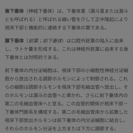
後下垂体
（神経下垂体）は、下垂体茎（漏斗茎または漏斗
とも呼ばれる）と呼ばれる細い管を介して正中隆起により
視床下部と機能的に連絡する下垂体の葉である。
腺下垂体
（
前葉；前下垂体
）は口腔外胚葉の陥入に由来
し、ラトケ嚢を形成する。これは神経外胚葉に由来する後
下垂体とは対照的である。
前下垂体の内分泌細胞は、視床下部の小細胞性神経分泌細
胞から放出される調節ホルモンによって制御される。これ
らの細胞は調節ホルモンを視床下部毛細血管へ放出し、そ
のホルモンは漏斗の血管へと導かれ、さらに前下垂体内の
第二の毛細血管床へと至る。この血管的関係が視床下部－
下垂体門脈系を構成する。第二の毛細血管床から拡散した
視床下部放出ホルモンは前下垂体の内分泌細胞に結合し、
それらのホルモン分泌を上方または下方に調節する。