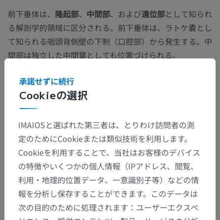
前下垂体は、
隆起部
、
中間部
、および
遠位部
として知られ
る解剖学的領域に区分される。前下垂体は、ラトケ嚢とし
て知られる咽頭背側壁の下制（口腔部）から発生する。中
間部は独立した中間葉としても位置づけられる。
承諾せずに続行
この翻訳に問題がありますか？
報告する
Cookieの選択
ギャラリー
IMAIOSと選ばれた第三者は、とりわけ訪問者の測
定のためにCookieまたは類似技術を利用します。
Cookieを利用することで、当社はお客様のデバイス
の特徴やいくつかの個人情報（IPアドレス、閲覧、
利用・地理的位置データ、一意識別子等）などの情
報を分析し保存することができます。このデータは
次の目的のために処理されます：ユーザーエクスペ