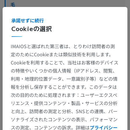
毛
爪
承諾せずに続行
皮膚腺
Cookieの選択
IMAIOSと選ばれた第三者は、とりわけ訪問者の測
定のためにCookieまたは類似技術を利用します。
翻訳
Cookieを利用することで、当社はお客様のデバイス
の特徴やいくつかの個人情報（IPアドレス、閲覧、
利用・地理的位置データ、一意識別子等）などの情
間違いを発見しましたか？
報を分析し保存することができます。このデータは
次の目的のために処理されます：ユーザーエクスペ
修正や翻訳、内容の改善の提案がありましたらどう
リエンス・提供コンテンツ・製品・サービスの分析
ぞお知らせください。
と向上、訪問者の測定と分析、SNSとの連携、パー
問題を報告
ソナライズされたコンテンツの表示、パフォーマン
スの測定、コンテンツの訴求。詳細は
プライバシー