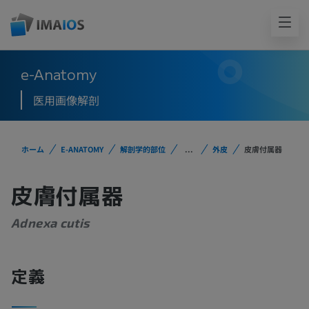
e-Anatomy
医用画像解剖
ホーム
E-ANATOMY
解剖学的部位
...
外皮
皮膚付属器
皮膚付属器
Adnexa cutis
定義