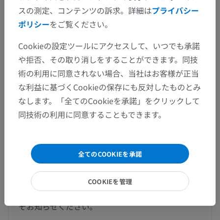
スの測定、コンテンツの訴求。詳細は
プライバシー
この解剖学的部位には下位構造がありま
下位構造：
ポリシー
をご覧ください。
せん
Cookieの設定ツールにアクセスして、いつでも承諾
や拒否、その取り消しをすることができます。同技
術の利用に同意されない場合、当社はお客様が正当
な利益に基づくCookieの保存にも反対したものとみ
動物の比較解剖学
なします。「全てのCookieを承諾」をクリックして
同技術の利用に同意することもできます。
翻訳
全てのCOOKIEを承諾
間違いを発見しましたか？
COOKIEを管理
修正や翻訳、内容の改善の提案がありましたらどう
ぞお知らせください。