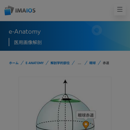
e-Anatomy
医用画像解剖
ホーム
E-ANATOMY
解剖学的部位
...
眼球
赤道