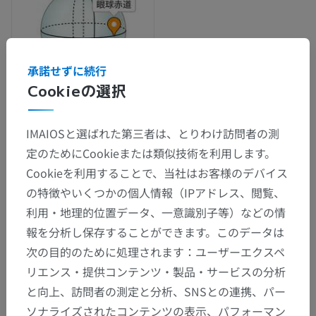
承諾せずに続行
Cookieの選択
IMAIOSと選ばれた第三者は、とりわけ訪問者の測
解剖学的階層
定のためにCookieまたは類似技術を利用します。
Cookieを利用することで、当社はお客様のデバイス
人体解剖学2
の特徴やいくつかの個人情報（IPアドレス、閲覧、
利用・地理的位置データ、一意識別子等）などの情
報を分析し保存することができます。このデータは
人体解剖学1
次の目的のために処理されます：ユーザーエクスペ
リエンス・提供コンテンツ・製品・サービスの分析
人体神経解剖学
と向上、訪問者の測定と分析、SNSとの連携、パー
感覚器
>
Organum visuale
>
眼球
>
ソナライズされたコンテンツの表示、パフォーマン
赤道